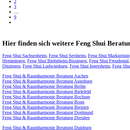
2
3
…
9
Hier finden sich weitere Feng Shui Berat
Feng Shui Sachsenheim
,
Feng Shui Sersheim
,
Feng Shui Markgröni
Hemmingen
,
Feng Shui Bietigheim-Bissingen
,
Feng Shui Freudental
Ditzingen
,
Feng Shui Ludwigsburg
,
Feng Shui Ingersheim
,
Feng Shu
Feng Shui & Raumharmonie Beratung Aachen
Feng Shui & Raumharmonie Beratung Augsburg
Feng Shui & Raumharmonie Beratung Berlin
Feng Shui & Raumharmonie Beratung Bielefeld
Feng Shui & Raumharmonie Beratung Bochum
Feng Shui & Raumharmonie Beratung Bonn
Feng Shui & Raumharmonie Beratung Bremen
Feng Shui & Raumharmonie Beratung Dortmund
Feng Shui & Raumharmonie Beratung Dresden
Feng Shui & Raumharmonie Beratung Duisburg