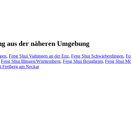
ung aus der näheren Umgebung
ngen
,
Feng Shui Vaihingen an der Enz
,
Feng Shui Schwieberdingen
,
Fe
,
Feng Shui Illingen/Württemberg
,
Feng Shui Besigheim
,
Feng Shui Mö
i Freiberg am Neckar