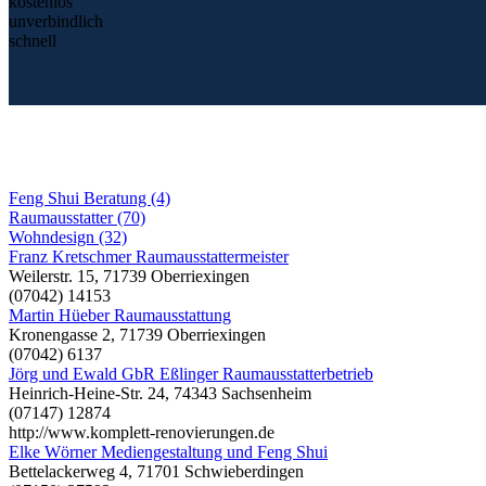
kostenlos
unverbindlich
schnell
Feng Shui Beratung (4)
Raumausstatter (70)
Wohndesign (32)
Franz Kretschmer Raumausstattermeister
Weilerstr. 15, 71739 Oberriexingen
(07042) 14153
Martin Hüeber Raumausstattung
Kronengasse 2, 71739 Oberriexingen
(07042) 6137
Jörg und Ewald GbR Eßlinger Raumausstatterbetrieb
Heinrich-Heine-Str. 24, 74343 Sachsenheim
(07147) 12874
http://www.komplett-renovierungen.de
Elke Wörner Mediengestaltung und Feng Shui
Bettelackerweg 4, 71701 Schwieberdingen