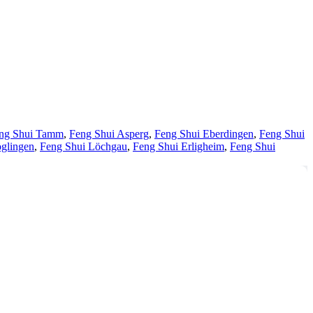
ng Shui Tamm
,
Feng Shui Asperg
,
Feng Shui Eberdingen
,
Feng Shui
glingen
,
Feng Shui Löchgau
,
Feng Shui Erligheim
,
Feng Shui