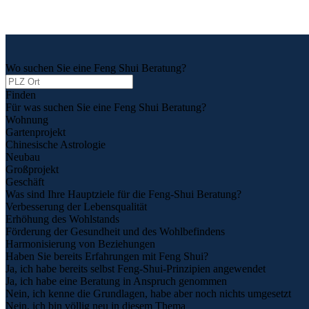
Wo suchen Sie eine Feng Shui Beratung?
Finden
Für was suchen Sie eine Feng Shui Beratung?
Wohnung
Gartenprojekt
Chinesische Astrologie
Neubau
Großprojekt
Geschäft
Was sind Ihre Hauptziele für die Feng-Shui Beratung?
Verbesserung der Lebensqualität
Erhöhung des Wohlstands
Förderung der Gesundheit und des Wohlbefindens
Harmonisierung von Beziehungen
Haben Sie bereits Erfahrungen mit Feng Shui?
Ja, ich habe bereits selbst Feng-Shui-Prinzipien angewendet
Ja, ich habe eine Beratung in Anspruch genommen
Nein, ich kenne die Grundlagen, habe aber noch nichts umgesetzt
Nein, ich bin völlig neu in diesem Thema