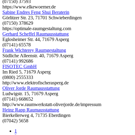
(07150) 37593
https://www.elkewoerner.de
Sabine Endres Feng Shui Beraterin
Görlitzer Str. 23, 71701 Schwieberdingen
(07150) 378629
https://optimale-raumgestaltung.com
Gerhard Scheffel Raumausstattung
Eglosheimer Str. 44, 71679 Asperg
(07141) 65578
Frank Wichterey Raumgestaltung
Südliche Alleenstr. 40, 71679 Asperg
(07141) 992686
FISOTEC GmbH
Im Ried 5, 71679 Asperg
(0800) 2555333
http://www.elektrofischerasperg.de
Oliver Jorde Raumausstattung
Ludwigstr. 15, 71679 Asperg
(07141) 668652
http://www.raumwerkstatt-oliverjorde.de/impressum
Heinz Rapp Raumausstattung
Bierkellerweg 4, 71735 Eberdingen
(07042) 5658
1