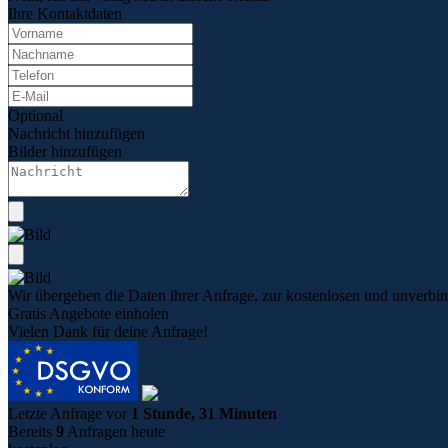
Ihre Kontaktdaten
Optional
Nachricht hinzufügen
Bilder hinzufügen
Wir übergeben die Daten ihrer Anfrage, zur kostenlosen und unverbind
Gratis Angebote einholen
Vielen Dank für deine Anfrage!
Letzte Anfrage vor
1 Stunde, 31 Minuten
Bereits
9
Anfragen heute