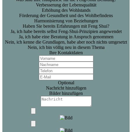
Verbesserung der Lebensqualität
Erhöhung des Wohlstands
Förderung der Gesundheit und des Wohlbefindens
Harmonisierung von Beziehungen
Haben Sie bereits Erfahrungen mit Feng Shui?
Ja, ich habe bereits selbst Feng-Shui-Prinzipien angewendet
Ja, ich habe eine Beratung in Anspruch genommen
Nein, ich kenne die Grundlagen, habe aber noch nichts umgesetzt
Nein, ich bin völlig neu in diesem Thema
Ihre Kontaktdaten
Optional
Nachricht hinzufügen
Bilder hinzufügen