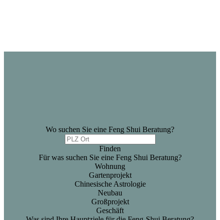
Wo suchen Sie eine Feng Shui Beratung?
Finden
Für was suchen Sie eine Feng Shui Beratung?
Wohnung
Gartenprojekt
Chinesische Astrologie
Neubau
Großprojekt
Geschäft
Was sind Ihre Hauptziele für die Feng-Shui Beratung?