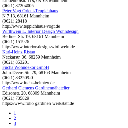
Lindenhofstr. 118, 68163 Mannheim
(0621) 87204005
Peter Vogt Orient-Teppichhaus
N 7 13, 68161 Mannheim
(0621) 28418
http://www.teppichhaus-vogt.de
Wirthwein L. Interior-Design Wohndesign
Berliner Str. 19, 68161 Mannheim
(0621) 151926
http://www.interior-design-wirthwein.de
Karl-Heinz Ristau
Neckarstr. 36, 68259 Mannheim
(0621) 853201
Fuchs Wohndekor GmbH
John-Deere-Str. 79, 68163 Mannheim
(0621) 832509-0
http://www.fuchs-heimtex.de
Gerhard Clemens Gardinennähatelier
Edisonstr. 20, 68309 Mannheim
(0621) 735829
https://www.rollo-gardinen-werkstatt.de
1
2
3