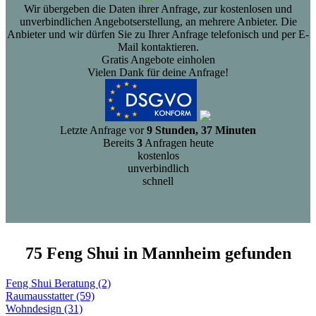
Wir übergeben die Daten ihrer Anfrage, zur kostenlosen und
unverbindlichen Angebotserstellung, an mehrere Anbieter. Die
Anbieter und wir dürfen Sie zu Ihrer Anfrage telefonisch und per E-
Mail kontaktieren.
Gratis Angebote einholen
Vielen Dank für deine Anfrage!
Letzte Anfrage vor
9 Stunden, 37 Minuten
Bereits
3
Anfragen heute
kostenlos
unverbindlich
schnell
75 Feng Shui in Mannheim gefunden
Feng Shui Beratung (2)
Raumausstatter (59)
Wohndesign (31)