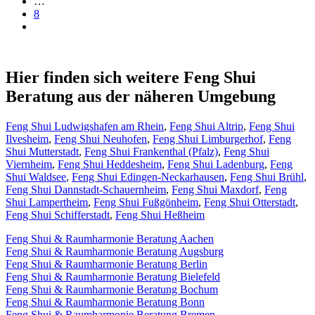
…
8
Hier finden sich weitere Feng Shui
Beratung aus der näheren Umgebung
Feng Shui Ludwigshafen am Rhein
,
Feng Shui Altrip
,
Feng Shui
Ilvesheim
,
Feng Shui Neuhofen
,
Feng Shui Limburgerhof
,
Feng
Shui Mutterstadt
,
Feng Shui Frankenthal (Pfalz)
,
Feng Shui
Viernheim
,
Feng Shui Heddesheim
,
Feng Shui Ladenburg
,
Feng
Shui Waldsee
,
Feng Shui Edingen-Neckarhausen
,
Feng Shui Brühl
,
Feng Shui Dannstadt-Schauernheim
,
Feng Shui Maxdorf
,
Feng
Shui Lampertheim
,
Feng Shui Fußgönheim
,
Feng Shui Otterstadt
,
Feng Shui Schifferstadt
,
Feng Shui Heßheim
Feng Shui & Raumharmonie Beratung Aachen
Feng Shui & Raumharmonie Beratung Augsburg
Feng Shui & Raumharmonie Beratung Berlin
Feng Shui & Raumharmonie Beratung Bielefeld
Feng Shui & Raumharmonie Beratung Bochum
Feng Shui & Raumharmonie Beratung Bonn
Feng Shui & Raumharmonie Beratung Bremen