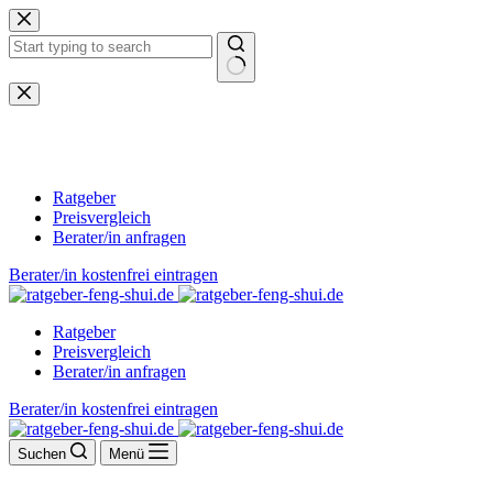
Zum
Inhalt
springen
Keine
Ergebnisse
Ratgeber
Preisvergleich
Berater/in anfragen
Berater/in kostenfrei eintragen
Ratgeber
Preisvergleich
Berater/in anfragen
Berater/in kostenfrei eintragen
Suchen
Menü