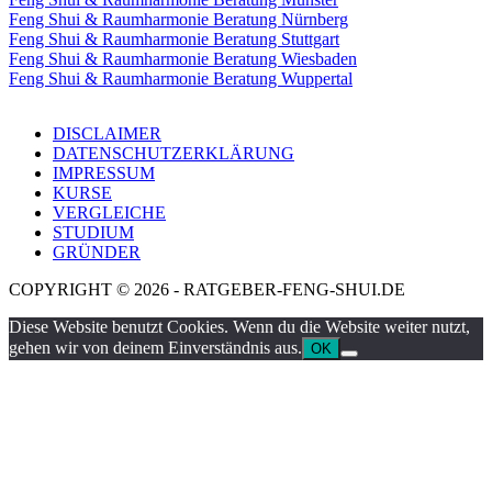
Feng Shui & Raumharmonie Beratung Nürnberg
Feng Shui & Raumharmonie Beratung Stuttgart
Feng Shui & Raumharmonie Beratung Wiesbaden
Feng Shui & Raumharmonie Beratung Wuppertal
DISCLAIMER
DATENSCHUTZERKLÄRUNG
IMPRESSUM
KURSE
VERGLEICHE
STUDIUM
GRÜNDER
COPYRIGHT © 2026 - RATGEBER-FENG-SHUI.DE
Diese Website benutzt Cookies. Wenn du die Website weiter nutzt,
gehen wir von deinem Einverständnis aus.
OK