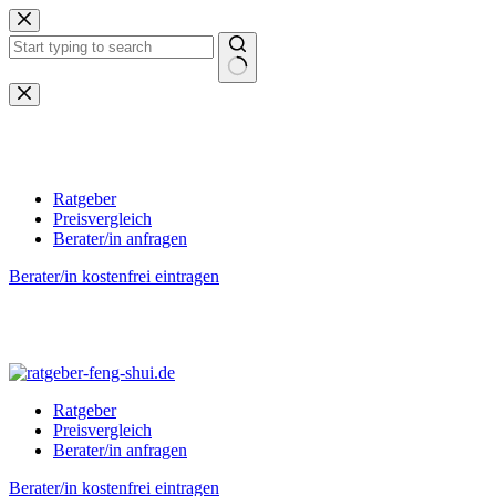
Zum
Inhalt
springen
Keine
Ergebnisse
Ratgeber
Preisvergleich
Berater/in anfragen
Berater/in kostenfrei eintragen
Ratgeber
Preisvergleich
Berater/in anfragen
Berater/in kostenfrei eintragen