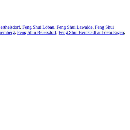
erthelsdorf
,
Feng Shui Löbau
,
Feng Shui Lawalde
,
Feng Shui
premberg
,
Feng Shui Beiersdorf
,
Feng Shui Bernstadt auf dem Eigen
,