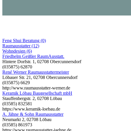
Feng Shui Beratung (0)
Raumausstatter (12)
Wohndesign (6)
Friedhelm Geißler RaumAusstatt.
Hintere Dorfstr. 1, 02708 Obercunnersdorf
(035875) 62870
René Werner Raumausstattermeister
Löbauer Str. 21, 02708 Obercunnersdorf
(035875) 6629
http://www.raumausstatter-werner.de
Keramik Löbau Baugesellschaft mbH
Stauffenbergstr. 2, 02708 Löbau
(03585) 832581
https://www.keramik-loebau.de
A. Jähne & Sohn Raumausstatter
Neumarkt 2, 02708 Löbau
(03585) 861973
https://www.raumausstatter-jaehne.de