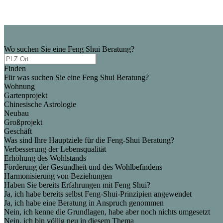
Wo suchen Sie eine Feng Shui Beratung?
Finden
Für was suchen Sie eine Feng Shui Beratung?
Wohnung
Gartenprojekt
Chinesische Astrologie
Neubau
Großprojekt
Geschäft
Was sind Ihre Hauptziele für die Feng-Shui Beratung?
Verbesserung der Lebensqualität
Erhöhung des Wohlstands
Förderung der Gesundheit und des Wohlbefindens
Harmonisierung von Beziehungen
Haben Sie bereits Erfahrungen mit Feng Shui?
Ja, ich habe bereits selbst Feng-Shui-Prinzipien angewendet
Ja, ich habe eine Beratung in Anspruch genommen
Nein, ich kenne die Grundlagen, habe aber noch nichts umgesetzt
Nein, ich bin völlig neu in diesem Thema