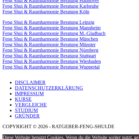
Feng Shui & Raumharmonie Beratung Hannover
Feng Shui & Raumharmonie Beratung Karlsruhe
Feng Shui & Raumharmonie Beratung Köln
Feng Shui & Raumharmonie Beratung Leipzig
Feng Shui & Raumharmonie Beratung Mannheim
Feng Shui & Raumharmonie Beratung M.-Gladbach
Feng Shui & Raumharmonie Beratung München
Feng Shui & Raumharmonie Beratung Münster
Feng Shui & Raumharmonie Beratung Nürnberg
Feng Shui & Raumharmonie Beratung Stuttgart
Feng Shui & Raumharmonie Beratung Wiesbaden
Feng Shui & Raumharmonie Beratung Wuppertal
DISCLAIMER
DATENSCHUTZERKLÄRUNG
IMPRESSUM
KURSE
VERGLEICHE
STUDIUM
GRÜNDER
COPYRIGHT © 2026 - RATGEBER-FENG-SHUI.DE
Diese Website benutzt Cookies. Wenn du die Website weiter nutzt, g