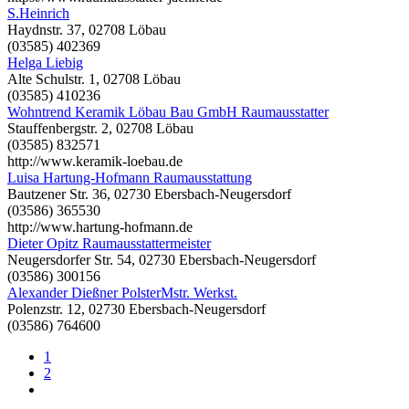
S.Heinrich
Haydnstr. 37, 02708 Löbau
(03585) 402369
Helga Liebig
Alte Schulstr. 1, 02708 Löbau
(03585) 410236
Wohntrend Keramik Löbau Bau GmbH Raumausstatter
Stauffenbergstr. 2, 02708 Löbau
(03585) 832571
http://www.keramik-loebau.de
Luisa Hartung-Hofmann Raumausstattung
Bautzener Str. 36, 02730 Ebersbach-Neugersdorf
(03586) 365530
http://www.hartung-hofmann.de
Dieter Opitz Raumausstattermeister
Neugersdorfer Str. 54, 02730 Ebersbach-Neugersdorf
(03586) 300156
Alexander Dießner PolsterMstr. Werkst.
Polenzstr. 12, 02730 Ebersbach-Neugersdorf
(03586) 764600
1
2