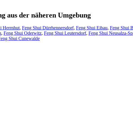
ung aus der näheren Umgebung
i Herrnhut
,
Feng Shui Dürrhennersdorf
,
Feng Shui Eibau
,
Feng Shui B
h
,
Feng Shui Oderwitz
,
Feng Shui Leutersdorf
,
Feng Shui Neusalza-S
Feng Shui Cunewalde