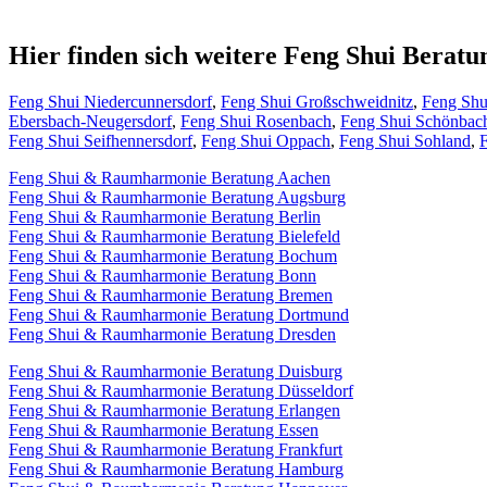
Hier finden sich weitere Feng Shui Berat
Feng Shui Niedercunnersdorf
,
Feng Shui Großschweidnitz
,
Feng Shu
Ebersbach-Neugersdorf
,
Feng Shui Rosenbach
,
Feng Shui Schönbac
Feng Shui Seifhennersdorf
,
Feng Shui Oppach
,
Feng Shui Sohland
,
Feng Shui & Raumharmonie Beratung Aachen
Feng Shui & Raumharmonie Beratung Augsburg
Feng Shui & Raumharmonie Beratung Berlin
Feng Shui & Raumharmonie Beratung Bielefeld
Feng Shui & Raumharmonie Beratung Bochum
Feng Shui & Raumharmonie Beratung Bonn
Feng Shui & Raumharmonie Beratung Bremen
Feng Shui & Raumharmonie Beratung Dortmund
Feng Shui & Raumharmonie Beratung Dresden
Feng Shui & Raumharmonie Beratung Duisburg
Feng Shui & Raumharmonie Beratung Düsseldorf
Feng Shui & Raumharmonie Beratung Erlangen
Feng Shui & Raumharmonie Beratung Essen
Feng Shui & Raumharmonie Beratung Frankfurt
Feng Shui & Raumharmonie Beratung Hamburg