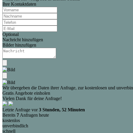
Ihre Kontaktdaten
Optional
Nachricht hinzufügen
Bilder hinzufügen
Wir übergeben die Daten ihrer Anfrage, zur kostenlosen und unverbind
Gratis Angebote einholen
Vielen Dank für deine Anfrage!
Letzte Anfrage vor
3 Stunden, 52 Minuten
Bereits
7
Anfragen heute
kostenlos
unverbindlich
schnell