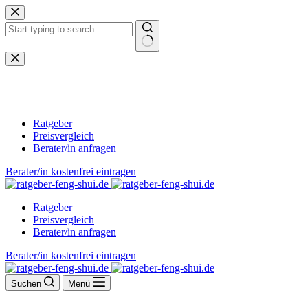
Zum
Inhalt
springen
Keine
Ergebnisse
Ratgeber
Preisvergleich
Berater/in anfragen
Berater/in kostenfrei eintragen
Ratgeber
Preisvergleich
Berater/in anfragen
Berater/in kostenfrei eintragen
Suchen
Menü