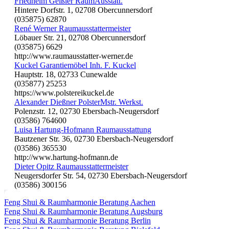
Friedhelm Geißler RaumAusstatt.
Hintere Dorfstr. 1, 02708 Obercunnersdorf
(035875) 62870
René Werner Raumausstattermeister
Löbauer Str. 21, 02708 Obercunnersdorf
(035875) 6629
http://www.raumausstatter-werner.de
Kuckel Garantiemöbel Inh. F. Kuckel
Hauptstr. 18, 02733 Cunewalde
(035877) 25253
https://www.polstereikuckel.de
Alexander Dießner PolsterMstr. Werkst.
Polenzstr. 12, 02730 Ebersbach-Neugersdorf
(03586) 764600
Luisa Hartung-Hofmann Raumausstattung
Bautzener Str. 36, 02730 Ebersbach-Neugersdorf
(03586) 365530
http://www.hartung-hofmann.de
Dieter Opitz Raumausstattermeister
Neugersdorfer Str. 54, 02730 Ebersbach-Neugersdorf
(03586) 300156
Feng Shui & Raumharmonie Beratung Aachen
Feng Shui & Raumharmonie Beratung Augsburg
Feng Shui & Raumharmonie Beratung Berlin