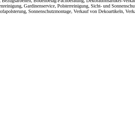
he, Bezugsarbeiten, Bodenbelag-Fachberatung, Dekorationsartikel-Verka
nreinigung, Gardinenservice, Polsterreinigung, Sicht- und Sonnenschu
Sofapolsterung, Sonnenschutzmontage, Verkauf von Dekoartikeln, Verk