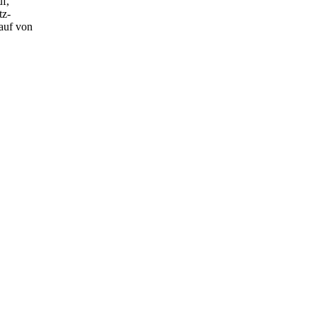
uf,
tz-
auf von