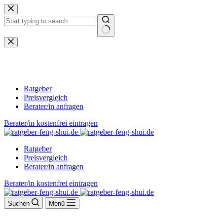
Zum
Inhalt
springen
Keine
Ergebnisse
Ratgeber
Preisvergleich
Berater/in anfragen
Berater/in kostenfrei eintragen
Ratgeber
Preisvergleich
Berater/in anfragen
Berater/in kostenfrei eintragen
Suchen
Menü