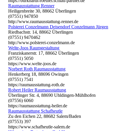
https://burkhardt-roethel.schlau-partner.de
Raumausstattung Renner
Heiligenbreite 30, 88662 Überlingen
(07551) 947850
http://www.raumausstattung-renner.de
Polsterei Conzelmann Deisendorf Conzelmann Jürgen
Riedbachstr. 14, 88662 Überlingen
(07551) 9470462
http://www.polsterei-conzelmann.de
Welte-Joos Raumgestaltung
Franziskanerstr. 17, 88662 Überlingen
(07551) 5050
https://www.welte-joos.de
Norbert Roth Raumausstattung
Henkerberg 18, 88696 Owingen
(07551) 7541
https://raumausstattung-roth.de
Robert Heiler Raumausstattung
Überlinger Str. 4, 88690 Uhldingen-Mühlhofen
(07556) 6060
https://raumausstattung-heiler.de
Raumausstattung Schafheutle
Zu den Eichen 22, 88682 Salem/Baden
(07553) 397
https://www.schafheutle-salem.de