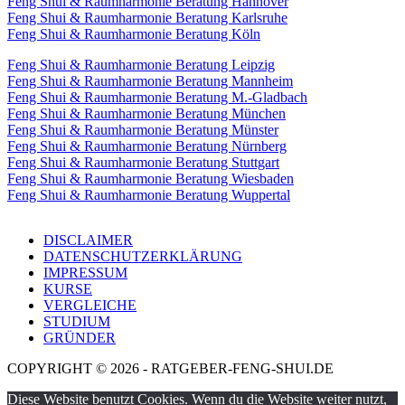
Feng Shui & Raumharmonie Beratung Hannover
Feng Shui & Raumharmonie Beratung Karlsruhe
Feng Shui & Raumharmonie Beratung Köln
Feng Shui & Raumharmonie Beratung Leipzig
Feng Shui & Raumharmonie Beratung Mannheim
Feng Shui & Raumharmonie Beratung M.-Gladbach
Feng Shui & Raumharmonie Beratung München
Feng Shui & Raumharmonie Beratung Münster
Feng Shui & Raumharmonie Beratung Nürnberg
Feng Shui & Raumharmonie Beratung Stuttgart
Feng Shui & Raumharmonie Beratung Wiesbaden
Feng Shui & Raumharmonie Beratung Wuppertal
DISCLAIMER
DATENSCHUTZERKLÄRUNG
IMPRESSUM
KURSE
VERGLEICHE
STUDIUM
GRÜNDER
COPYRIGHT © 2026 - RATGEBER-FENG-SHUI.DE
Diese Website benutzt Cookies. Wenn du die Website weiter nutzt,