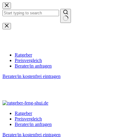
Zum
Inhalt
springen
Keine
Ergebnisse
Ratgeber
Preisvergleich
Berater/in anfragen
Berater/in kostenfrei eintragen
Ratgeber
Preisvergleich
Berater/in anfragen
Berater/in kostenfrei eintragen