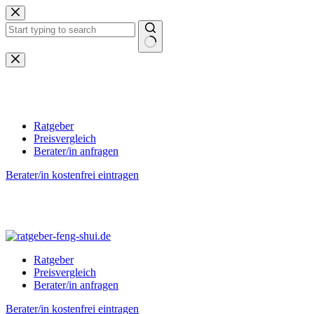
Zum
Inhalt
springen
Keine
Ergebnisse
Ratgeber
Preisvergleich
Berater/in anfragen
Berater/in kostenfrei eintragen
Ratgeber
Preisvergleich
Berater/in anfragen
Berater/in kostenfrei eintragen