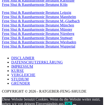
Feng Shui & Raumharmonie Beratung Karlsruhe
Feng Shui & Raumharmonie Beratung Köln
Feng Shui & Raumharmonie Beratung Leipzig
Feng Shui & Raumharmonie Beratung Mannheim
Feng Shui & Raumharmonie Beratung M.-Gladbach
Feng Shui & Raumharmonie Beratung München
Feng Shui & Raumharmonie Beratung Münster
Feng Shui & Raumharmonie Beratung Nürnberg
Feng Shui & Raumharmonie Beratung Stuttgart
Feng Shui & Raumharmonie Beratung Wiesbaden
Feng Shui & Raumharmonie Beratung Wuppertal
DISCLAIMER
DATENSCHUTZERKLÄRUNG
IMPRESSUM
KURSE
VERGLEICHE
STUDIUM
GRÜNDER
COPYRIGHT © 2026 - RATGEBER-FENG-SHUI.DE
Diese Website benutzt Cookies. Wenn du die Website weiter nutzt,
gehen wir von deinem Einverständnis aus.
OK