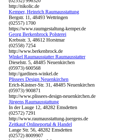
(02552) 996320
http://nikolic.de
Kemper, Heinrich Raumausstattung
Bergstr. 11, 48493 Wettringen
(02557) 1700
https://www.raumgestaltung-kemper.de
Georg Berkenbrock Polsterei
Krebsstr. 3, 48612 Horstmar
(02558) 7254
http://www.berkenbrock.de
Winkel Raumausstatter Raumausstatter
Dieselstr. 5, 48485 Neuenkirchen
(05973) 600568
http://gardinen-winkel.de
Plissees Design Neuenkirchen
Erich-Kästner-Str. 31, 48485 Neuenkirchen
(05973) 900871
http://www.plissees-design-neuenkirchen.de
Jürgens Raumausstattung
In der Lauge 12, 48282 Emsdetten
(02572) 7291
http://www.raumausstattung-juergens.de
Zeitkauf Onlineportal & Handel
Lange Str. 56, 48282 Emsdetten
(02572) 8009907