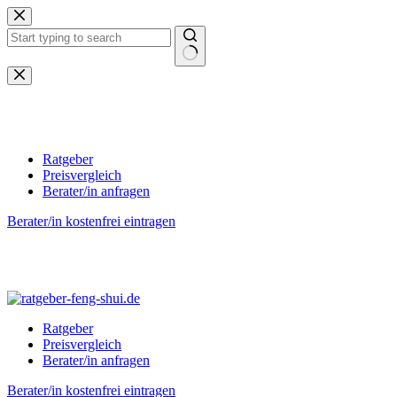
Zum
Inhalt
springen
Keine
Ergebnisse
Ratgeber
Preisvergleich
Berater/in anfragen
Berater/in kostenfrei eintragen
Ratgeber
Preisvergleich
Berater/in anfragen
Berater/in kostenfrei eintragen