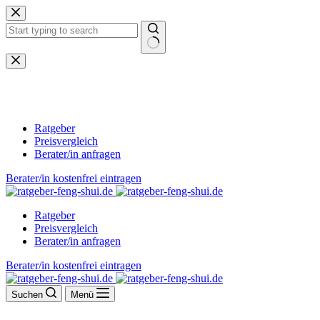
Zum
Inhalt
springen
Keine
Ergebnisse
Ratgeber
Preisvergleich
Berater/in anfragen
Berater/in kostenfrei eintragen
Ratgeber
Preisvergleich
Berater/in anfragen
Berater/in kostenfrei eintragen
Suchen
Menü