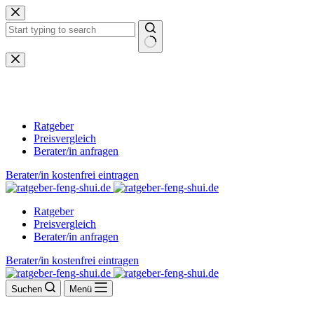
Zum
Inhalt
springen
Keine
Ergebnisse
Ratgeber
Preisvergleich
Berater/in anfragen
Berater/in kostenfrei eintragen
Ratgeber
Preisvergleich
Berater/in anfragen
Berater/in kostenfrei eintragen
Suchen
Menü