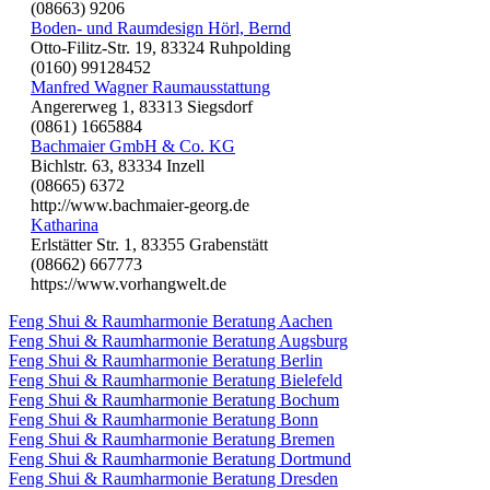
(08663) 9206
Boden- und Raumdesign Hörl, Bernd
Otto-Filitz-Str. 19, 83324 Ruhpolding
(0160) 99128452
Manfred Wagner Raumausstattung
Angererweg 1, 83313 Siegsdorf
(0861) 1665884
Bachmaier GmbH & Co. KG
Bichlstr. 63, 83334 Inzell
(08665) 6372
http://www.bachmaier-georg.de
Katharina
Erlstätter Str. 1, 83355 Grabenstätt
(08662) 667773
https://www.vorhangwelt.de
Feng Shui & Raumharmonie Beratung Aachen
Feng Shui & Raumharmonie Beratung Augsburg
Feng Shui & Raumharmonie Beratung Berlin
Feng Shui & Raumharmonie Beratung Bielefeld
Feng Shui & Raumharmonie Beratung Bochum
Feng Shui & Raumharmonie Beratung Bonn
Feng Shui & Raumharmonie Beratung Bremen
Feng Shui & Raumharmonie Beratung Dortmund
Feng Shui & Raumharmonie Beratung Dresden