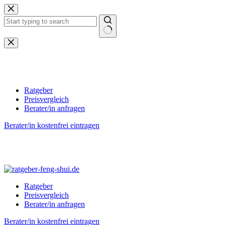
Zum
Inhalt
springen
Keine
Ergebnisse
Ratgeber
Preisvergleich
Berater/in anfragen
Berater/in kostenfrei eintragen
Ratgeber
Preisvergleich
Berater/in anfragen
Berater/in kostenfrei eintragen