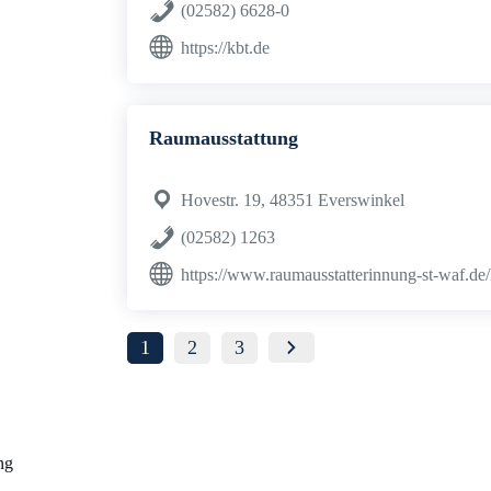
(02582) 6628-0
https://kbt.de
Raumausstattung
Hovestr. 19, 48351 Everswinkel
(02582) 1263
https://www.raumausstatterinnung-st-waf.de
1
2
3
ng