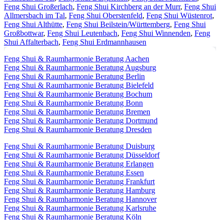
Feng Shui Großerlach
,
Feng Shui Kirchberg an der Murr
,
Feng Shui
Allmersbach im Tal
,
Feng Shui Oberstenfeld
,
Feng Shui Wüstenrot
,
Feng Shui Althütte
,
Feng Shui Beilstein/Württemberg
,
Feng Shui
Großbottwar
,
Feng Shui Leutenbach
,
Feng Shui Winnenden
,
Feng
Shui Affalterbach
,
Feng Shui Erdmannhausen
Feng Shui & Raumharmonie Beratung Aachen
Feng Shui & Raumharmonie Beratung Augsburg
Feng Shui & Raumharmonie Beratung Berlin
Feng Shui & Raumharmonie Beratung Bielefeld
Feng Shui & Raumharmonie Beratung Bochum
Feng Shui & Raumharmonie Beratung Bonn
Feng Shui & Raumharmonie Beratung Bremen
Feng Shui & Raumharmonie Beratung Dortmund
Feng Shui & Raumharmonie Beratung Dresden
Feng Shui & Raumharmonie Beratung Duisburg
Feng Shui & Raumharmonie Beratung Düsseldorf
Feng Shui & Raumharmonie Beratung Erlangen
Feng Shui & Raumharmonie Beratung Essen
Feng Shui & Raumharmonie Beratung Frankfurt
Feng Shui & Raumharmonie Beratung Hamburg
Feng Shui & Raumharmonie Beratung Hannover
Feng Shui & Raumharmonie Beratung Karlsruhe
Feng Shui & Raumharmonie Beratung Köln