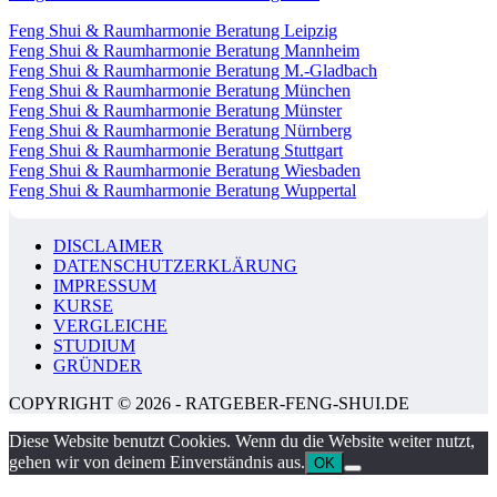
Feng Shui & Raumharmonie Beratung Leipzig
Feng Shui & Raumharmonie Beratung Mannheim
Feng Shui & Raumharmonie Beratung M.-Gladbach
Feng Shui & Raumharmonie Beratung München
Feng Shui & Raumharmonie Beratung Münster
Feng Shui & Raumharmonie Beratung Nürnberg
Feng Shui & Raumharmonie Beratung Stuttgart
Feng Shui & Raumharmonie Beratung Wiesbaden
Feng Shui & Raumharmonie Beratung Wuppertal
DISCLAIMER
DATENSCHUTZERKLÄRUNG
IMPRESSUM
KURSE
VERGLEICHE
STUDIUM
GRÜNDER
COPYRIGHT © 2026 - RATGEBER-FENG-SHUI.DE
Diese Website benutzt Cookies. Wenn du die Website weiter nutzt,
gehen wir von deinem Einverständnis aus.
OK