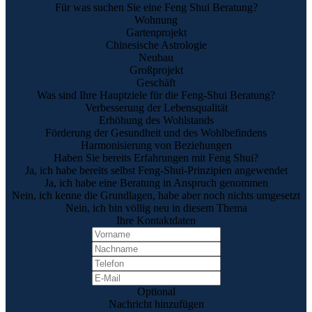
Für was suchen Sie eine Feng Shui Beratung?
Wohnung
Gartenprojekt
Chinesische Astrologie
Neubau
Großprojekt
Geschäft
Was sind Ihre Hauptziele für die Feng-Shui Beratung?
Verbesserung der Lebensqualität
Erhöhung des Wohlstands
Förderung der Gesundheit und des Wohlbefindens
Harmonisierung von Beziehungen
Haben Sie bereits Erfahrungen mit Feng Shui?
Ja, ich habe bereits selbst Feng-Shui-Prinzipien angewendet
Ja, ich habe eine Beratung in Anspruch genommen
Nein, ich kenne die Grundlagen, habe aber noch nichts umgesetzt
Nein, ich bin völlig neu in diesem Thema
Ihre Kontaktdaten
Optional
Nachricht hinzufügen