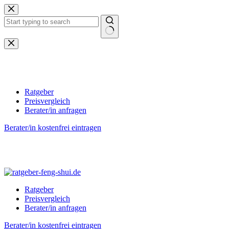
Zum
Inhalt
springen
Keine
Ergebnisse
Ratgeber
Preisvergleich
Berater/in anfragen
Berater/in kostenfrei eintragen
Ratgeber
Preisvergleich
Berater/in anfragen
Berater/in kostenfrei eintragen