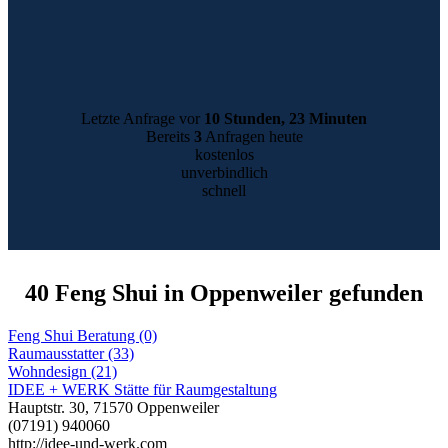
Letzte Anfrage vor
10 Stunden, 23 Minuten
Bereits
3
Anfragen heute
kostenlos
unverbindlich
schnell
40 Feng Shui in Oppenweiler gefunden
Feng Shui Beratung (0)
Raumausstatter (33)
Wohndesign (21)
IDEE + WERK Stätte für Raumgestaltung
Hauptstr. 30, 71570 Oppenweiler
(07191) 940060
http://idee-und-werk.com