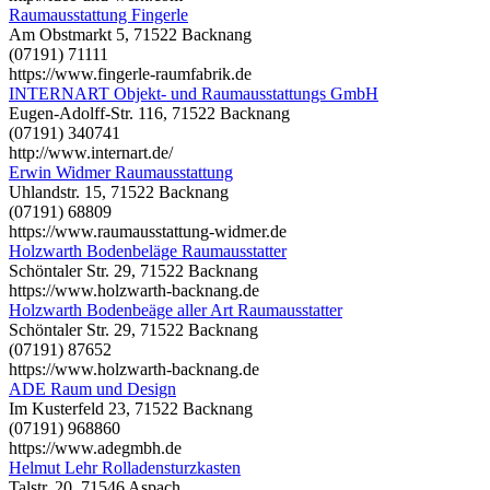
Raumausstattung Fingerle
Am Obstmarkt 5, 71522 Backnang
(07191) 71111
https://www.fingerle-raumfabrik.de
INTERNART Objekt- und Raumausstattungs GmbH
Eugen-Adolff-Str. 116, 71522 Backnang
(07191) 340741
http://www.internart.de/
Erwin Widmer Raumausstattung
Uhlandstr. 15, 71522 Backnang
(07191) 68809
https://www.raumausstattung-widmer.de
Holzwarth Bodenbeläge Raumausstatter
Schöntaler Str. 29, 71522 Backnang
https://www.holzwarth-backnang.de
Holzwarth Bodenbeäge aller Art Raumausstatter
Schöntaler Str. 29, 71522 Backnang
(07191) 87652
https://www.holzwarth-backnang.de
ADE Raum und Design
Im Kusterfeld 23, 71522 Backnang
(07191) 968860
https://www.adegmbh.de
Helmut Lehr Rolladensturzkasten
Talstr. 20, 71546 Aspach