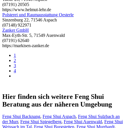
(07191) 20505
https://www.helmut-lehr.de
Polsterei und Raumausstattung Oesterle
Sinzenburg 22, 71546 Aspach
(07148) 922971
Zanker GmbH
Max-Eyth-Str. 5, 71549 Auenwald
(07191) 62640
https://markisen-zanker.de
1
2
3
4
Hier finden sich weitere Feng Shui
Beratung aus der näheren Umgebung
Feng Shui Backnang
,
Feng Shui Aspach
,
Feng Shui Sulzbach an
der Murr
,
Feng Shui Spiegelberg
,
Feng Shui Auenwald
,
Feng Shui
Weissach im Tal
,
Feng Shui Burgstetten
,
Feng Shui Murrhardt
,