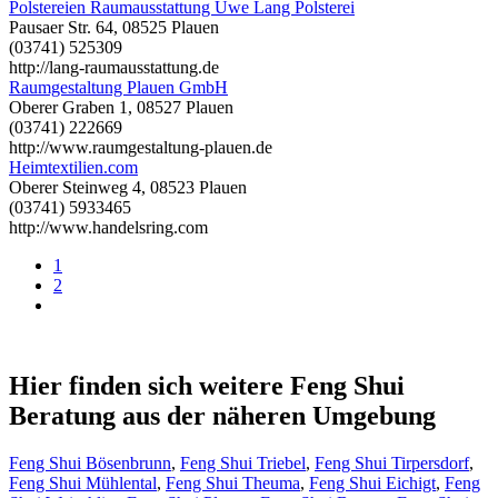
Polstereien Raumausstattung Uwe Lang Polsterei
Pausaer Str. 64, 08525 Plauen
(03741) 525309
http://lang-raumausstattung.de
Raumgestaltung Plauen GmbH
Oberer Graben 1, 08527 Plauen
(03741) 222669
http://www.raumgestaltung-plauen.de
Heimtextilien.com
Oberer Steinweg 4, 08523 Plauen
(03741) 5933465
http://www.handelsring.com
1
2
Hier finden sich weitere Feng Shui
Beratung aus der näheren Umgebung
Feng Shui Bösenbrunn
,
Feng Shui Triebel
,
Feng Shui Tirpersdorf
,
Feng Shui Mühlental
,
Feng Shui Theuma
,
Feng Shui Eichigt
,
Feng