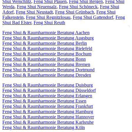
Shui Weischlitz
,
Feng Shui Plauen
,
Feng Shui Bergen
,
Feng Shui
Werda
,
Feng Shui Neuensalz
,
Feng Shui Schöneck
,
Feng Shui
Adorf
,
Feng Shui Neustadt
,
Feng Shui Grünbach
,
Feng Shui
Falkenstein
,
Feng Shui Regnitzlosau
,
Feng Shui Gattendorf
,
Feng
Shui Bad Elster
,
Feng Shui Reuth
Feng Shui & Raumharmonie Beratung Aachen
Feng Shui & Raumharmonie Beratung Augsburg
Feng Shui & Raumharmonie Beratung Berlin
Feng Shui & Raumharmonie Beratung Bielefeld
Feng Shui & Raumharmonie Beratung Bochum
Feng Shui & Raumharmonie Beratung Bonn
Feng Shui & Raumharmonie Beratung Bremen
Feng Shui & Raumharmonie Beratung Dortmund
Feng Shui & Raumharmonie Beratung Dresden
Feng Shui & Raumharmonie Beratung Duisburg
Feng Shui & Raumharmonie Beratung Düsseldorf
Feng Shui & Raumharmonie Beratung Erlangen
Feng Shui & Raumharmonie Beratung Essen
Feng Shui & Raumharmonie Beratung Frankfurt
Feng Shui & Raumharmonie Beratung Hamburg
Feng Shui & Raumharmonie Beratung Hannover
Feng Shui & Raumharmonie Beratung Karlsruhe
Feng Shui & Raumharmonie Beratung Köln