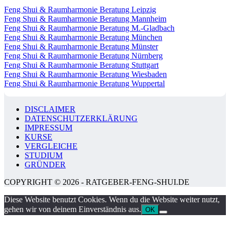
Feng Shui & Raumharmonie Beratung Leipzig
Feng Shui & Raumharmonie Beratung Mannheim
Feng Shui & Raumharmonie Beratung M.-Gladbach
Feng Shui & Raumharmonie Beratung München
Feng Shui & Raumharmonie Beratung Münster
Feng Shui & Raumharmonie Beratung Nürnberg
Feng Shui & Raumharmonie Beratung Stuttgart
Feng Shui & Raumharmonie Beratung Wiesbaden
Feng Shui & Raumharmonie Beratung Wuppertal
DISCLAIMER
DATENSCHUTZERKLÄRUNG
IMPRESSUM
KURSE
VERGLEICHE
STUDIUM
GRÜNDER
COPYRIGHT © 2026 - RATGEBER-FENG-SHUI.DE
Diese Website benutzt Cookies. Wenn du die Website weiter nutzt,
gehen wir von deinem Einverständnis aus.
OK