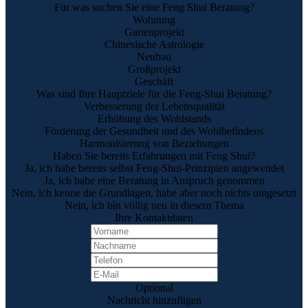
Für was suchen Sie eine Feng Shui Beratung?
Wohnung
Gartenprojekt
Chinesische Astrologie
Neubau
Großprojekt
Geschäft
Was sind Ihre Hauptziele für die Feng-Shui Beratung?
Verbesserung der Lebensqualität
Erhöhung des Wohlstands
Förderung der Gesundheit und des Wohlbefindens
Harmonisierung von Beziehungen
Haben Sie bereits Erfahrungen mit Feng Shui?
Ja, ich habe bereits selbst Feng-Shui-Prinzipien angewendet
Ja, ich habe eine Beratung in Anspruch genommen
Nein, ich kenne die Grundlagen, habe aber noch nichts umgesetzt
Nein, ich bin völlig neu in diesem Thema
Ihre Kontaktdaten
Optional
Nachricht hinzufügen