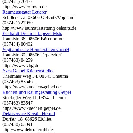
(037421) 704-0
https://www.romodo.de
Raumausstatter Letterer
Schillerstr. 2, 08606 Oelsnitz/Vogtland
(037421) 27050
http://www.raumausstattung-oelsnitz.de
Eckhardt Dietrich TapezierMstr.
Hauptstr. 36, 08606 Bösenbrunn
(037434) 80402
Vogtländische Heimtextilien GmbH
Hauptstr. 30, 08606 Tirpersdorf
(037463) 84259
https://www.vhg.de
Yves Geipel Küchenstudio
Theumaer Weg 34, 08541 Theuma
(037463) 83546
https://www.kuechen-geipel.de
Küchen-und Raumgestaltung Geipel
Stöckigter Weg 11, 08541 Theuma
(037463) 83547
https://www.kuechen-geipel.de
Dekoservice Kerstin Herold
Dorfstr. 18, 08626 Eichigt
(037430) 63091
http://www.deko-herold.de