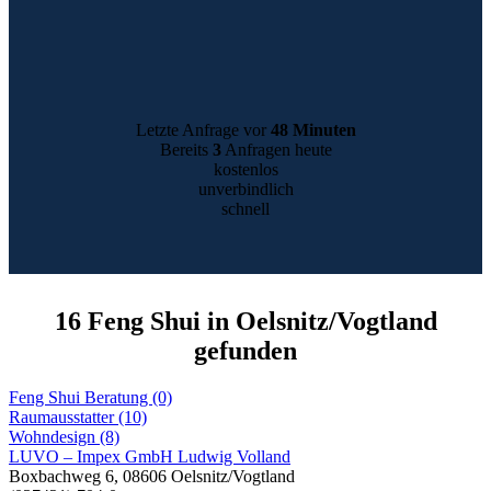
Letzte Anfrage vor
48 Minuten
Bereits
3
Anfragen heute
kostenlos
unverbindlich
schnell
16 Feng Shui in Oelsnitz/Vogtland
gefunden
Feng Shui Beratung (0)
Raumausstatter (10)
Wohndesign (8)
LUVO – Impex GmbH Ludwig Volland
Boxbachweg 6, 08606 Oelsnitz/Vogtland