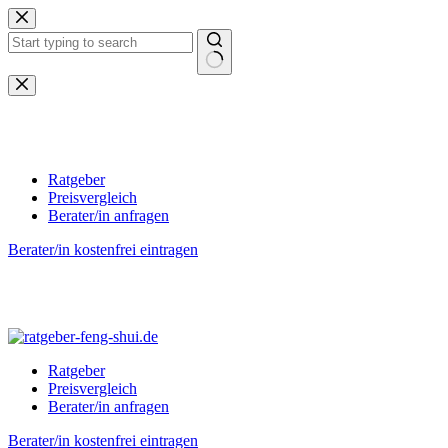
Zum
Inhalt
springen
Keine
Ergebnisse
Ratgeber
Preisvergleich
Berater/in anfragen
Berater/in kostenfrei eintragen
Ratgeber
Preisvergleich
Berater/in anfragen
Berater/in kostenfrei eintragen