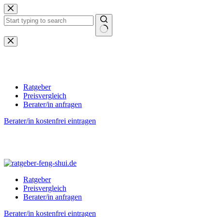
Zum
Inhalt
springen
Keine
Ergebnisse
Ratgeber
Preisvergleich
Berater/in anfragen
Berater/in kostenfrei eintragen
Ratgeber
Preisvergleich
Berater/in anfragen
Berater/in kostenfrei eintragen