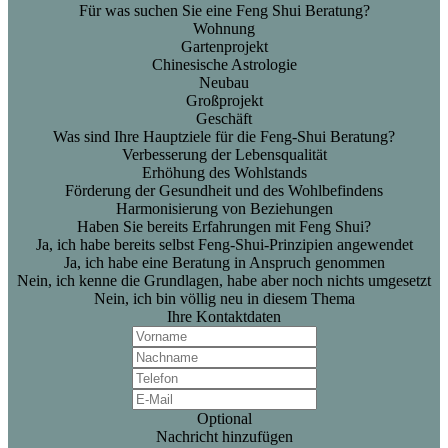
Für was suchen Sie eine Feng Shui Beratung?
Wohnung
Gartenprojekt
Chinesische Astrologie
Neubau
Großprojekt
Geschäft
Was sind Ihre Hauptziele für die Feng-Shui Beratung?
Verbesserung der Lebensqualität
Erhöhung des Wohlstands
Förderung der Gesundheit und des Wohlbefindens
Harmonisierung von Beziehungen
Haben Sie bereits Erfahrungen mit Feng Shui?
Ja, ich habe bereits selbst Feng-Shui-Prinzipien angewendet
Ja, ich habe eine Beratung in Anspruch genommen
Nein, ich kenne die Grundlagen, habe aber noch nichts umgesetzt
Nein, ich bin völlig neu in diesem Thema
Ihre Kontaktdaten
Optional
Nachricht hinzufügen