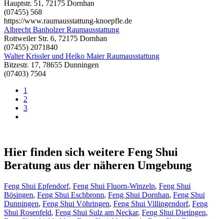
Hauptstr. 51, 72175 Dornhan
(07455) 568
https://www.raumausstattung-knoepfle.de
Albrecht Banholzer Raumausstattung
Rottweiler Str. 6, 72175 Dornhan
(07455) 2071840
Walter Krissler und Heiko Maier Raumausstattung
Bitzestr. 17, 78655 Dunningen
(07403) 7504
1
2
3
Hier finden sich weitere Feng Shui
Beratung aus der näheren Umgebung
Feng Shui Epfendorf
,
Feng Shui Fluorn-Winzeln
,
Feng Shui
Bösingen
,
Feng Shui Eschbronn
,
Feng Shui Dornhan
,
Feng Shui
Dunningen
,
Feng Shui Vöhringen
,
Feng Shui Villingendorf
,
Feng
Shui Rosenfeld
,
Feng Shui Sulz am Neckar
,
Feng Shui Dietingen
,