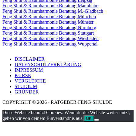
Feng Shui & Raumharmonie Beratung Leipzig
Feng Shui & Raumharmonie Beratung Mannheim
Feng Shui & Raumharmonie Beratung M.-Gladbach
Feng Shui & Raumharmonie Beratung München
Feng Shui & Raumharmonie Beratung Münster
Feng Shui & Raumharmonie Beratung Nürnberg
Feng Shui & Raumharmonie Beratung Stuttgart
Feng Shui & Raumharmonie Beratung Wiesbaden
Feng Shui & Raumharmonie Beratung Wuppertal
DISCLAIMER
DATENSCHUTZERKLÄRUNG
IMPRESSUM
KURSE
VERGLEICHE
STUDIUM
GRÜNDER
COPYRIGHT © 2026 - RATGEBER-FENG-SHUI.DE
Diese Website benutzt Cookies. Wenn du die Website weiter nutzt,
gehen wir von deinem Einverständnis aus.
OK