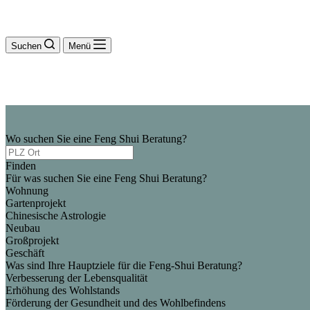
Suchen
Menü
Wo suchen Sie eine Feng Shui Beratung?
Finden
Für was suchen Sie eine Feng Shui Beratung?
Wohnung
Gartenprojekt
Chinesische Astrologie
Neubau
Großprojekt
Geschäft
Was sind Ihre Hauptziele für die Feng-Shui Beratung?
Verbesserung der Lebensqualität
Erhöhung des Wohlstands
Förderung der Gesundheit und des Wohlbefindens