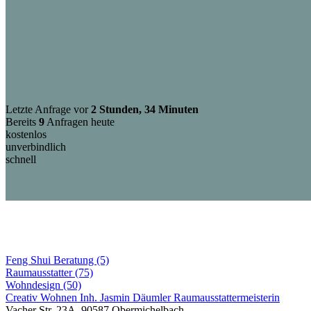
Letzte Anfrage vor
2 Stunden, 34 Minuten
Bereits
9
Anfragen heute
kostenlos
unverbindlich
schnell
Feng Shui Beratung (5)
Raumausstatter (75)
Wohndesign (50)
Creativ Wohnen Inh. Jasmin Däumler Raumausstattermeisterin
Vacher Str. 23A, 90587 Obermichelbach