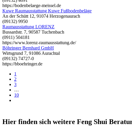
(09132) 4691
https://bodenbelaege-meissel.de
Kuwe Raumausstattung Kuwe Fußbodenbeläge
An der Schütt 12, 91074 Herzogenaurach
(09132) 9950
Raumausstattung LORENZ
Bussardstr. 7, 90587 Tuchenbach
(0911) 504181
https://www.lorenz-raumausstattung.de/
Böhringer Bernhard GmbH
Wirtsgrund 7, 91086 Aurachtal
(09132) 74727-0
https://bboehringer.de
1
2
3
…
10
Hier finden sich weitere Feng Shui Berat