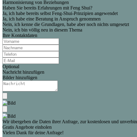
Harmonisierung von Beziehungen
Haben Sie bereits Erfahrungen mit Feng Shui?
Ja, ich habe bereits selbst Feng-Shui-Prinzipien angewendet
Ja, ich habe eine Beratung in Anspruch genommen
Nein, ich kenne die Grundlagen, habe aber noch nichts umgesetzt
Nein, ich bin völlig neu in diesem Thema
Ihre Kontaktdaten
Optional
Nachricht hinzufügen
Bilder hinzufügen
Wir übergeben die Daten ihrer Anfrage, zur kostenlosen und unverbind
Gratis Angebote einholen
Vielen Dank für deine Anfrage!