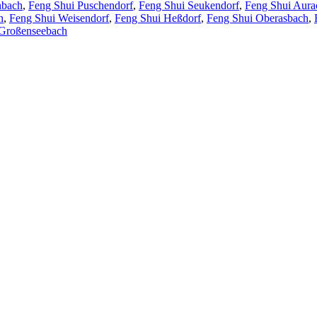
nbach
,
Feng Shui Puschendorf
,
Feng Shui Seukendorf
,
Feng Shui Aura
h
,
Feng Shui Weisendorf
,
Feng Shui Heßdorf
,
Feng Shui Oberasbach
,
 Großenseebach