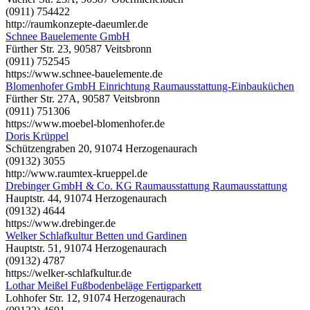
(0911) 754422
http://raumkonzepte-daeumler.de
Schnee Bauelemente GmbH
Fürther Str. 23, 90587 Veitsbronn
(0911) 752545
https://www.schnee-bauelemente.de
Blomenhofer GmbH Einrichtung Raumausstattung-Einbauküchen
Fürther Str. 27A, 90587 Veitsbronn
(0911) 751306
https://www.moebel-blomenhofer.de
Doris Krüppel
Schützengraben 20, 91074 Herzogenaurach
(09132) 3055
http://www.raumtex-krueppel.de
Drebinger GmbH & Co. KG Raumausstattung Raumausstattung
Hauptstr. 44, 91074 Herzogenaurach
(09132) 4644
https://www.drebinger.de
Welker Schlafkultur Betten und Gardinen
Hauptstr. 51, 91074 Herzogenaurach
(09132) 4787
https://welker-schlafkultur.de
Lothar Meißel Fußbodenbeläge Fertigparkett
Lohhofer Str. 12, 91074 Herzogenaurach