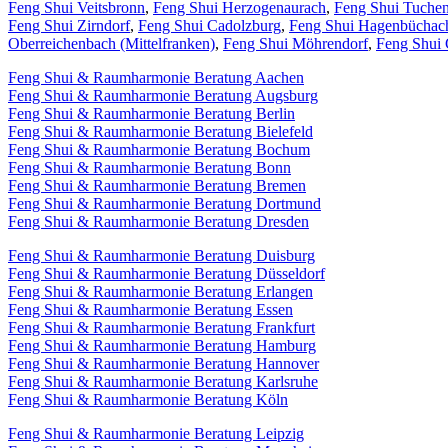
Feng Shui Veitsbronn
,
Feng Shui Herzogenaurach
,
Feng Shui Tuche
Feng Shui Zirndorf
,
Feng Shui Cadolzburg
,
Feng Shui Hagenbüchac
Oberreichenbach (Mittelfranken)
,
Feng Shui Möhrendorf
,
Feng Shui
Feng Shui & Raumharmonie Beratung Aachen
Feng Shui & Raumharmonie Beratung Augsburg
Feng Shui & Raumharmonie Beratung Berlin
Feng Shui & Raumharmonie Beratung Bielefeld
Feng Shui & Raumharmonie Beratung Bochum
Feng Shui & Raumharmonie Beratung Bonn
Feng Shui & Raumharmonie Beratung Bremen
Feng Shui & Raumharmonie Beratung Dortmund
Feng Shui & Raumharmonie Beratung Dresden
Feng Shui & Raumharmonie Beratung Duisburg
Feng Shui & Raumharmonie Beratung Düsseldorf
Feng Shui & Raumharmonie Beratung Erlangen
Feng Shui & Raumharmonie Beratung Essen
Feng Shui & Raumharmonie Beratung Frankfurt
Feng Shui & Raumharmonie Beratung Hamburg
Feng Shui & Raumharmonie Beratung Hannover
Feng Shui & Raumharmonie Beratung Karlsruhe
Feng Shui & Raumharmonie Beratung Köln
Feng Shui & Raumharmonie Beratung Leipzig