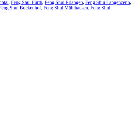
chtal
,
Feng Shui Fürth
,
Feng Shui Erlangen
,
Feng Shui Langenzenn
,
Feng Shui Buckenhof
,
Feng Shui Mühlhausen
,
Feng Shui