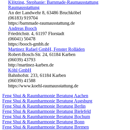
Klötzing, Stephanie: Barnmade-Raumausstattung
Raumausstattung
An der Landwehr 8, 63486 Bruchköbel
(06183) 919704
https://barnmade-raumausstattung.de
Andreas Booch
Friedrichstr. 4, 61197 Florstadt
(06041) 50478
https://booch-gmbh.de
Martinez Rafael GmbH, Fenster Rolläden
Robert-Bosch-Str. 24, 61184 Karben
(06039) 43793
http://martinez-karben.de
Köhl GmbH
Bahnhofstr. 233, 61184 Karben
(06039) 41588
https://www.koehl-raumausstattung.de
Feng Shui & Raumharmonie Beratung Aachen
Feng Shui & Raumharmonie Beratung Augsburg
Feng Shui & Raumharmonie Beratung Berlin
Feng Shui & Raumharmonie Beratung Bielefeld
Feng Shui & Raumharmonie Beratung Bochum
Feng Shui & Raumharmonie Beratung Bonn
Feng Shui & Raumharmonie Beratung Bremen