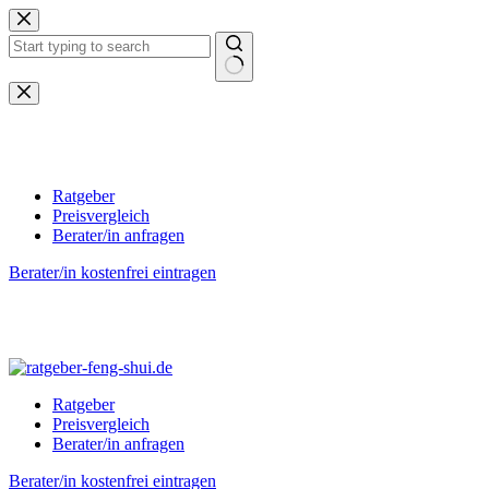
Zum
Inhalt
springen
Keine
Ergebnisse
Ratgeber
Preisvergleich
Berater/in anfragen
Berater/in kostenfrei eintragen
Ratgeber
Preisvergleich
Berater/in anfragen
Berater/in kostenfrei eintragen