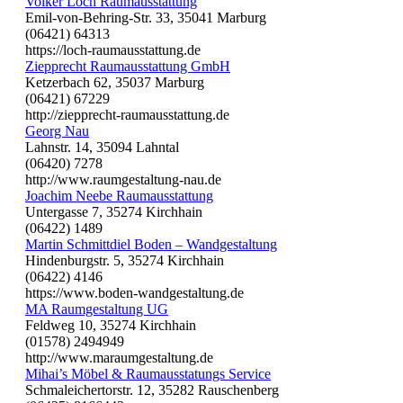
Volker Loch Raumausstattung
Emil-von-Behring-Str. 33, 35041 Marburg
(06421) 64313
https://loch-raumausstattung.de
Ziepprecht Raumausstattung GmbH
Ketzerbach 62, 35037 Marburg
(06421) 67229
http://ziepprecht-raumausstattung.de
Georg Nau
Lahnstr. 14, 35094 Lahntal
(06420) 7278
http://www.raumgestaltung-nau.de
Joachim Neebe Raumausstattung
Untergasse 7, 35274 Kirchhain
(06422) 1489
Martin Schmittdiel Boden – Wandgestaltung
Hindenburgstr. 5, 35274 Kirchhain
(06422) 4146
https://www.boden-wandgestaltung.de
MA Raumgestaltung UG
Feldweg 10, 35274 Kirchhain
(01578) 2494949
http://www.maraumgestaltung.de
Mihai’s Möbel & Raumausstatungs Service
Schmaleichertorstr. 12, 35282 Rauschenberg