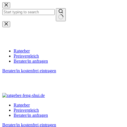
Zum
Inhalt
springen
Keine
Ergebnisse
Ratgeber
Preisvergleich
Berater/in anfragen
Berater/in kostenfrei eintragen
Ratgeber
Preisvergleich
Berater/in anfragen
Berater/in kostenfrei eintragen