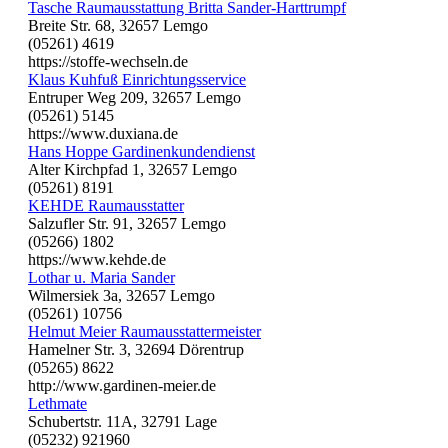
Tasche Raumausstattung Britta Sander-Harttrumpf
Breite Str. 68, 32657 Lemgo
(05261) 4619
https://stoffe-wechseln.de
Klaus Kuhfuß Einrichtungsservice
Entruper Weg 209, 32657 Lemgo
(05261) 5145
https://www.duxiana.de
Hans Hoppe Gardinenkundendienst
Alter Kirchpfad 1, 32657 Lemgo
(05261) 8191
KEHDE Raumausstatter
Salzufler Str. 91, 32657 Lemgo
(05266) 1802
https://www.kehde.de
Lothar u. Maria Sander
Wilmersiek 3a, 32657 Lemgo
(05261) 10756
Helmut Meier Raumausstattermeister
Hamelner Str. 3, 32694 Dörentrup
(05265) 8622
http://www.gardinen-meier.de
Lethmate
Schubertstr. 11A, 32791 Lage
(05232) 921960