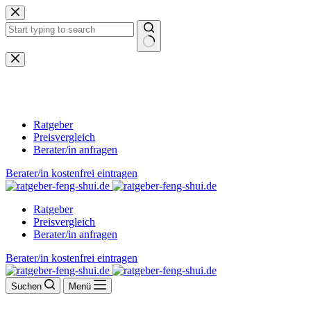
Zum
Inhalt
springen
Keine
Ergebnisse
Ratgeber
Preisvergleich
Berater/in anfragen
Berater/in kostenfrei eintragen
Ratgeber
Preisvergleich
Berater/in anfragen
Berater/in kostenfrei eintragen
Suchen
Menü