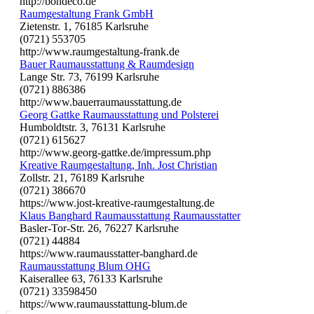
http://bondeco.de
Raumgestaltung Frank GmbH
Zietenstr. 1, 76185 Karlsruhe
(0721) 553705
http://www.raumgestaltung-frank.de
Bauer Raumausstattung & Raumdesign
Lange Str. 73, 76199 Karlsruhe
(0721) 886386
http://www.bauerraumausstattung.de
Georg Gattke Raumausstattung und Polsterei
Humboldtstr. 3, 76131 Karlsruhe
(0721) 615627
http://www.georg-gattke.de/impressum.php
Kreative Raumgestaltung, Inh. Jost Christian
Zollstr. 21, 76189 Karlsruhe
(0721) 386670
https://www.jost-kreative-raumgestaltung.de
Klaus Banghard Raumausstattung Raumausstatter
Basler-Tor-Str. 26, 76227 Karlsruhe
(0721) 44884
https://www.raumausstatter-banghard.de
Raumausstattung Blum OHG
Kaiserallee 63, 76133 Karlsruhe
(0721) 33598450
https://www.raumausstattung-blum.de