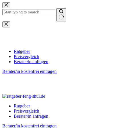
Zum
Inhalt
springen
Keine
Ergebnisse
Ratgeber
Preisvergleich
Berater/in anfragen
Berater/in kostenfrei eintragen
Ratgeber
Preisvergleich
Berater/in anfragen
Berater/in kostenfrei eintragen