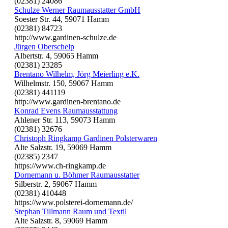
(02381) 24086
Schulze Werner Raumausstatter GmbH
Soester Str. 44, 59071 Hamm
(02381) 84723
http://www.gardinen-schulze.de
Jürgen Oberschelp
Albertstr. 4, 59065 Hamm
(02381) 23285
Brentano Wilhelm, Jörg Meierling e.K.
Wilhelmstr. 150, 59067 Hamm
(02381) 441119
http://www.gardinen-brentano.de
Konrad Evens Raumausstattung
Ahlener Str. 113, 59073 Hamm
(02381) 32676
Christoph Ringkamp Gardinen Polsterwaren
Alte Salzstr. 19, 59069 Hamm
(02385) 2347
https://www.ch-ringkamp.de
Dornemann u. Böhmer Raumausstatter
Silberstr. 2, 59067 Hamm
(02381) 410448
https://www.polsterei-dornemann.de/
Stephan Tillmann Raum und Textil
Alte Salzstr. 8, 59069 Hamm