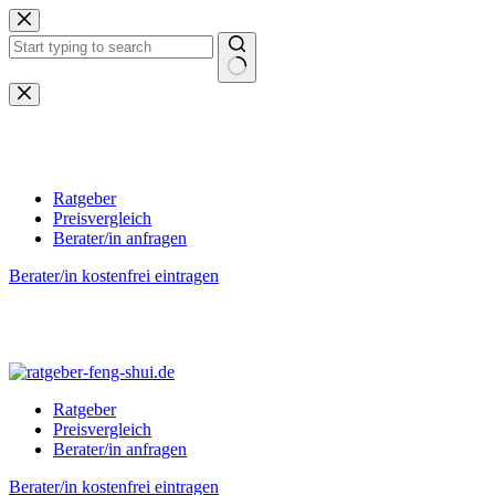
Zum
Inhalt
springen
Keine
Ergebnisse
Ratgeber
Preisvergleich
Berater/in anfragen
Berater/in kostenfrei eintragen
Ratgeber
Preisvergleich
Berater/in anfragen
Berater/in kostenfrei eintragen