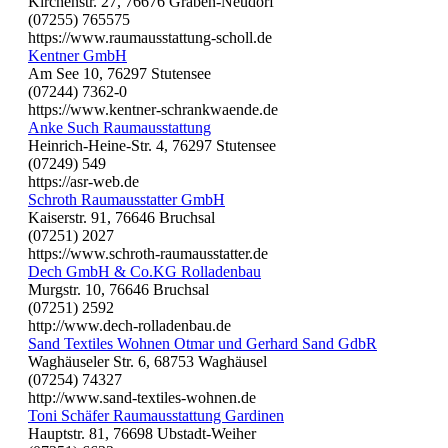
Kirchenstr. 27, 76676 Graben-Neudorf
(07255) 765575
https://www.raumausstattung-scholl.de
Kentner GmbH
Am See 10, 76297 Stutensee
(07244) 7362-0
https://www.kentner-schrankwaende.de
Anke Such Raumausstattung
Heinrich-Heine-Str. 4, 76297 Stutensee
(07249) 549
https://asr-web.de
Schroth Raumausstatter GmbH
Kaiserstr. 91, 76646 Bruchsal
(07251) 2027
https://www.schroth-raumausstatter.de
Dech GmbH & Co.KG Rolladenbau
Murgstr. 10, 76646 Bruchsal
(07251) 2592
http://www.dech-rolladenbau.de
Sand Textiles Wohnen Otmar und Gerhard Sand GdbR
Waghäuseler Str. 6, 68753 Waghäusel
(07254) 74327
http://www.sand-textiles-wohnen.de
Toni Schäfer Raumausstattung Gardinen
Hauptstr. 81, 76698 Ubstadt-Weiher