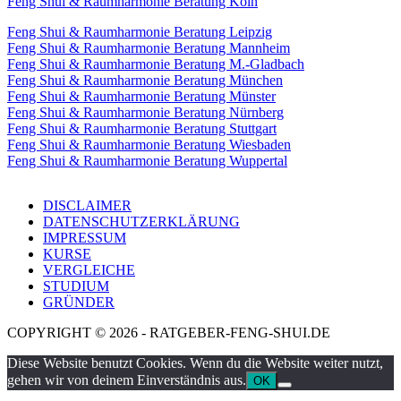
Feng Shui & Raumharmonie Beratung Köln
Feng Shui & Raumharmonie Beratung Leipzig
Feng Shui & Raumharmonie Beratung Mannheim
Feng Shui & Raumharmonie Beratung M.-Gladbach
Feng Shui & Raumharmonie Beratung München
Feng Shui & Raumharmonie Beratung Münster
Feng Shui & Raumharmonie Beratung Nürnberg
Feng Shui & Raumharmonie Beratung Stuttgart
Feng Shui & Raumharmonie Beratung Wiesbaden
Feng Shui & Raumharmonie Beratung Wuppertal
DISCLAIMER
DATENSCHUTZERKLÄRUNG
IMPRESSUM
KURSE
VERGLEICHE
STUDIUM
GRÜNDER
COPYRIGHT © 2026 - RATGEBER-FENG-SHUI.DE
Diese Website benutzt Cookies. Wenn du die Website weiter nutzt,
gehen wir von deinem Einverständnis aus.
OK