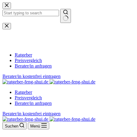
Zum
Inhalt
springen
Keine
Ergebnisse
Ratgeber
Preisvergleich
Berater/in anfragen
Berater/in kostenfrei eintragen
Ratgeber
Preisvergleich
Berater/in anfragen
Berater/in kostenfrei eintragen
Suchen
Menü