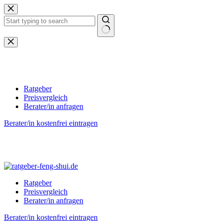
Zum
Inhalt
springen
Keine
Ergebnisse
Ratgeber
Preisvergleich
Berater/in anfragen
Berater/in kostenfrei eintragen
Ratgeber
Preisvergleich
Berater/in anfragen
Berater/in kostenfrei eintragen