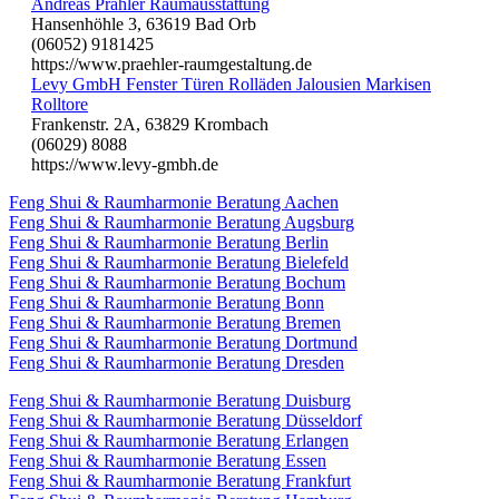
Andreas Prähler Raumausstattung
Hansenhöhle 3, 63619 Bad Orb
(06052) 9181425
https://www.praehler-raumgestaltung.de
Levy GmbH Fenster Türen Rolläden Jalousien Markisen
Rolltore
Frankenstr. 2A, 63829 Krombach
(06029) 8088
https://www.levy-gmbh.de
Feng Shui & Raumharmonie Beratung Aachen
Feng Shui & Raumharmonie Beratung Augsburg
Feng Shui & Raumharmonie Beratung Berlin
Feng Shui & Raumharmonie Beratung Bielefeld
Feng Shui & Raumharmonie Beratung Bochum
Feng Shui & Raumharmonie Beratung Bonn
Feng Shui & Raumharmonie Beratung Bremen
Feng Shui & Raumharmonie Beratung Dortmund
Feng Shui & Raumharmonie Beratung Dresden
Feng Shui & Raumharmonie Beratung Duisburg
Feng Shui & Raumharmonie Beratung Düsseldorf
Feng Shui & Raumharmonie Beratung Erlangen
Feng Shui & Raumharmonie Beratung Essen
Feng Shui & Raumharmonie Beratung Frankfurt