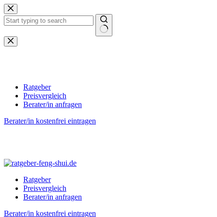
Zum
Inhalt
springen
Keine
Ergebnisse
Ratgeber
Preisvergleich
Berater/in anfragen
Berater/in kostenfrei eintragen
Ratgeber
Preisvergleich
Berater/in anfragen
Berater/in kostenfrei eintragen