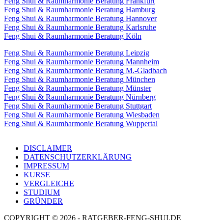
Feng Shui & Raumharmonie Beratung Frankfurt
Feng Shui & Raumharmonie Beratung Hamburg
Feng Shui & Raumharmonie Beratung Hannover
Feng Shui & Raumharmonie Beratung Karlsruhe
Feng Shui & Raumharmonie Beratung Köln
Feng Shui & Raumharmonie Beratung Leipzig
Feng Shui & Raumharmonie Beratung Mannheim
Feng Shui & Raumharmonie Beratung M.-Gladbach
Feng Shui & Raumharmonie Beratung München
Feng Shui & Raumharmonie Beratung Münster
Feng Shui & Raumharmonie Beratung Nürnberg
Feng Shui & Raumharmonie Beratung Stuttgart
Feng Shui & Raumharmonie Beratung Wiesbaden
Feng Shui & Raumharmonie Beratung Wuppertal
DISCLAIMER
DATENSCHUTZERKLÄRUNG
IMPRESSUM
KURSE
VERGLEICHE
STUDIUM
GRÜNDER
COPYRIGHT © 2026 - RATGEBER-FENG-SHUI.DE