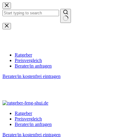
Zum
Inhalt
springen
Keine
Ergebnisse
Ratgeber
Preisvergleich
Berater/in anfragen
Berater/in kostenfrei eintragen
Ratgeber
Preisvergleich
Berater/in anfragen
Berater/in kostenfrei eintragen