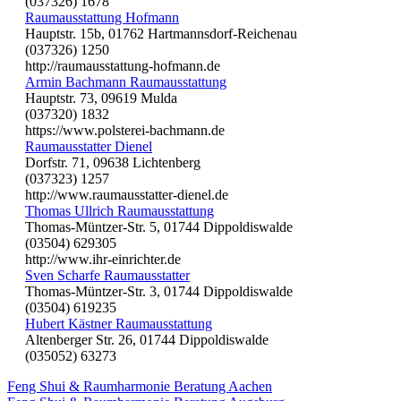
(037326) 1678
Raumausstattung Hofmann
Hauptstr. 15b, 01762 Hartmannsdorf-Reichenau
(037326) 1250
http://raumausstattung-hofmann.de
Armin Bachmann Raumausstattung
Hauptstr. 73, 09619 Mulda
(037320) 1832
https://www.polsterei-bachmann.de
Raumausstatter Dienel
Dorfstr. 71, 09638 Lichtenberg
(037323) 1257
http://www.raumausstatter-dienel.de
Thomas Ullrich Raumausstattung
Thomas-Müntzer-Str. 5, 01744 Dippoldiswalde
(03504) 629305
http://www.ihr-einrichter.de
Sven Scharfe Raumausstatter
Thomas-Müntzer-Str. 3, 01744 Dippoldiswalde
(03504) 619235
Hubert Kästner Raumausstattung
Altenberger Str. 26, 01744 Dippoldiswalde
(035052) 63273
Feng Shui & Raumharmonie Beratung Aachen