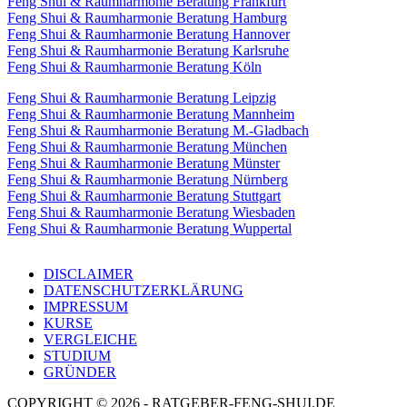
Feng Shui & Raumharmonie Beratung Frankfurt
Feng Shui & Raumharmonie Beratung Hamburg
Feng Shui & Raumharmonie Beratung Hannover
Feng Shui & Raumharmonie Beratung Karlsruhe
Feng Shui & Raumharmonie Beratung Köln
Feng Shui & Raumharmonie Beratung Leipzig
Feng Shui & Raumharmonie Beratung Mannheim
Feng Shui & Raumharmonie Beratung M.-Gladbach
Feng Shui & Raumharmonie Beratung München
Feng Shui & Raumharmonie Beratung Münster
Feng Shui & Raumharmonie Beratung Nürnberg
Feng Shui & Raumharmonie Beratung Stuttgart
Feng Shui & Raumharmonie Beratung Wiesbaden
Feng Shui & Raumharmonie Beratung Wuppertal
DISCLAIMER
DATENSCHUTZERKLÄRUNG
IMPRESSUM
KURSE
VERGLEICHE
STUDIUM
GRÜNDER
COPYRIGHT © 2026 - RATGEBER-FENG-SHUI.DE