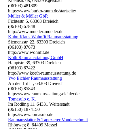
Rheinstr. 68, 63329 Egelsbach
(06103) 481809
https://www.burko-raum.de/startseite/
Müller & Möller GbR
Fichtestr. 5, 63303 Dreieich
(06103) 67848
http://www.mueller-moeller.de
Kuhn Klaus Wohnfit Raumausstattung
Siemensstr. 22, 63303 Dreieich
(06103) 87673
http://www.wohnfit.de
Köth Raumausstattung GmbH
Hauptstr. 39, 63303 Dreieich
(06103) 67422
http://www.koeth-raumausstattung.de
Yvo Eichler Raumausstattung
An der Trift 1, 63303 Dreieich
(06103) 85843
https://www.raumausstattung-eichler.de
Tomasulo e. K.
Im Rödling 11, 64331 Weiterstadt
(06150) 1874150
https://www.tomasulo.de
Raumausstatter & Tapezierer Vonderschmitt
Rhönweg 8, 64409 Messel