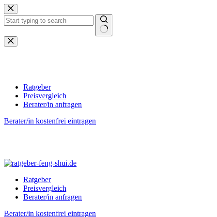
Zum
Inhalt
springen
Keine
Ergebnisse
Ratgeber
Preisvergleich
Berater/in anfragen
Berater/in kostenfrei eintragen
Ratgeber
Preisvergleich
Berater/in anfragen
Berater/in kostenfrei eintragen