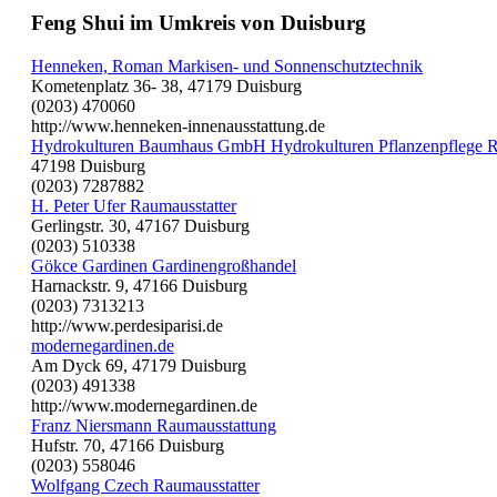
Feng Shui im Umkreis von Duisburg
Henneken, Roman Markisen- und Sonnenschutztechnik
Kometenplatz 36- 38, 47179 Duisburg
(0203) 470060
http://www.henneken-innenausstattung.de
Hydrokulturen Baumhaus GmbH Hydrokulturen Pflanzenpflege
47198 Duisburg
(0203) 7287882
H. Peter Ufer Raumausstatter
Gerlingstr. 30, 47167 Duisburg
(0203) 510338
Gökce Gardinen Gardinengroßhandel
Harnackstr. 9, 47166 Duisburg
(0203) 7313213
http://www.perdesiparisi.de
modernegardinen.de
Am Dyck 69, 47179 Duisburg
(0203) 491338
http://www.modernegardinen.de
Franz Niersmann Raumausstattung
Hufstr. 70, 47166 Duisburg
(0203) 558046
Wolfgang Czech Raumausstatter