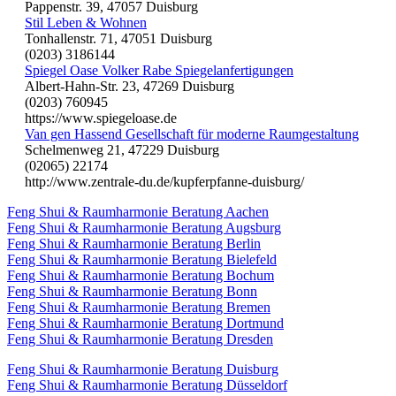
Pappenstr. 39, 47057 Duisburg
Stil Leben & Wohnen
Tonhallenstr. 71, 47051 Duisburg
(0203) 3186144
Spiegel Oase Volker Rabe Spiegelanfertigungen
Albert-Hahn-Str. 23, 47269 Duisburg
(0203) 760945
https://www.spiegeloase.de
Van gen Hassend Gesellschaft für moderne Raumgestaltung
Schelmenweg 21, 47229 Duisburg
(02065) 22174
http://www.zentrale-du.de/kupferpfanne-duisburg/
Feng Shui & Raumharmonie Beratung Aachen
Feng Shui & Raumharmonie Beratung Augsburg
Feng Shui & Raumharmonie Beratung Berlin
Feng Shui & Raumharmonie Beratung Bielefeld
Feng Shui & Raumharmonie Beratung Bochum
Feng Shui & Raumharmonie Beratung Bonn
Feng Shui & Raumharmonie Beratung Bremen
Feng Shui & Raumharmonie Beratung Dortmund
Feng Shui & Raumharmonie Beratung Dresden
Feng Shui & Raumharmonie Beratung Duisburg
Feng Shui & Raumharmonie Beratung Düsseldorf