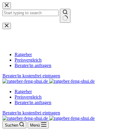
Zum
Inhalt
springen
Keine
Ergebnisse
Ratgeber
Preisvergleich
Berater/in anfragen
Berater/in kostenfrei eintragen
Ratgeber
Preisvergleich
Berater/in anfragen
Berater/in kostenfrei eintragen
Suchen
Menü