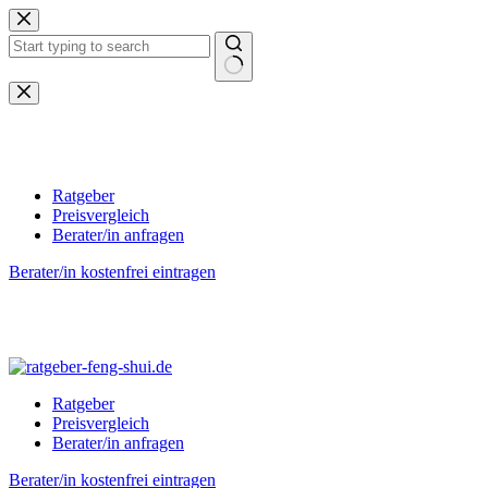
Zum
Inhalt
springen
Keine
Ergebnisse
Ratgeber
Preisvergleich
Berater/in anfragen
Berater/in kostenfrei eintragen
Ratgeber
Preisvergleich
Berater/in anfragen
Berater/in kostenfrei eintragen