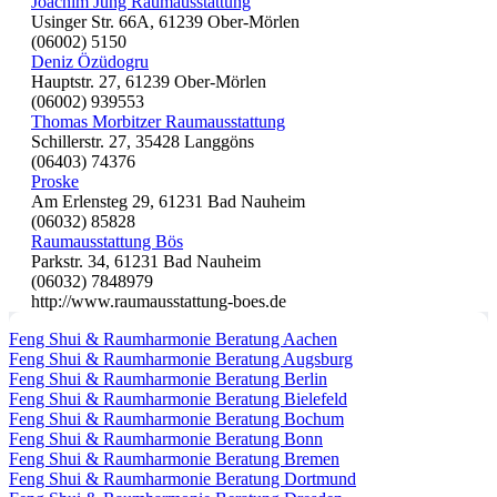
Joachim Jung Raumausstattung
Usinger Str. 66A, 61239 Ober-Mörlen
(06002) 5150
Deniz Özüdogru
Hauptstr. 27, 61239 Ober-Mörlen
(06002) 939553
Thomas Morbitzer Raumausstattung
Schillerstr. 27, 35428 Langgöns
(06403) 74376
Proske
Am Erlensteg 29, 61231 Bad Nauheim
(06032) 85828
Raumausstattung Bös
Parkstr. 34, 61231 Bad Nauheim
(06032) 7848979
http://www.raumausstattung-boes.de
Feng Shui & Raumharmonie Beratung Aachen
Feng Shui & Raumharmonie Beratung Augsburg
Feng Shui & Raumharmonie Beratung Berlin
Feng Shui & Raumharmonie Beratung Bielefeld
Feng Shui & Raumharmonie Beratung Bochum
Feng Shui & Raumharmonie Beratung Bonn
Feng Shui & Raumharmonie Beratung Bremen
Feng Shui & Raumharmonie Beratung Dortmund