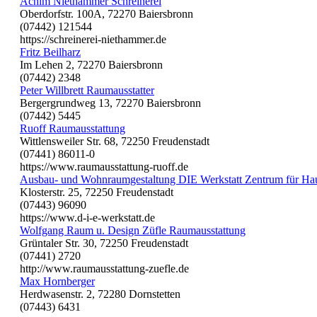
Achim Niethammer Schreinerei
Oberdorfstr. 100A, 72270 Baiersbronn
(07442) 121544
https://schreinerei-niethammer.de
Fritz Beilharz
Im Lehen 2, 72270 Baiersbronn
(07442) 2348
Peter Willbrett Raumausstatter
Bergergrundweg 13, 72270 Baiersbronn
(07442) 5445
Ruoff Raumausstattung
Wittlensweiler Str. 68, 72250 Freudenstadt
(07441) 86011-0
https://www.raumausstattung-ruoff.de
Ausbau- und Wohnraumgestaltung DIE Werkstatt Zentrum für Ha
Klosterstr. 25, 72250 Freudenstadt
(07443) 96090
https://www.d-i-e-werkstatt.de
Wolfgang Raum u. Design Züfle Raumausstattung
Grüntaler Str. 30, 72250 Freudenstadt
(07441) 2720
http://www.raumausstattung-zuefle.de
Max Hornberger
Herdwasenstr. 2, 72280 Dornstetten
(07443) 6431