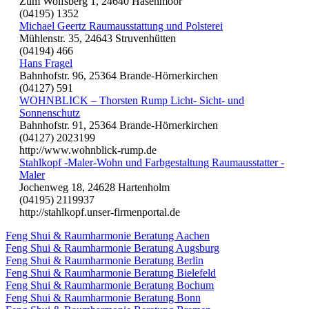
Zum Wolfsberg 1, 24640 Hasenmoor
(04195) 1352
Michael Geertz Raumausstattung und Polsterei
Mühlenstr. 35, 24643 Struvenhütten
(04194) 466
Hans Fragel
Bahnhofstr. 96, 25364 Brande-Hörnerkirchen
(04127) 591
WOHNBLICK – Thorsten Rump Licht- Sicht- und
Sonnenschutz
Bahnhofstr. 91, 25364 Brande-Hörnerkirchen
(04127) 2023199
http://www.wohnblick-rump.de
Stahlkopf -Maler-Wohn und Farbgestaltung Raumausstatter -
Maler
Jochenweg 18, 24628 Hartenholm
(04195) 2119937
http://stahlkopf.unser-firmenportal.de
Feng Shui & Raumharmonie Beratung Aachen
Feng Shui & Raumharmonie Beratung Augsburg
Feng Shui & Raumharmonie Beratung Berlin
Feng Shui & Raumharmonie Beratung Bielefeld
Feng Shui & Raumharmonie Beratung Bochum
Feng Shui & Raumharmonie Beratung Bonn