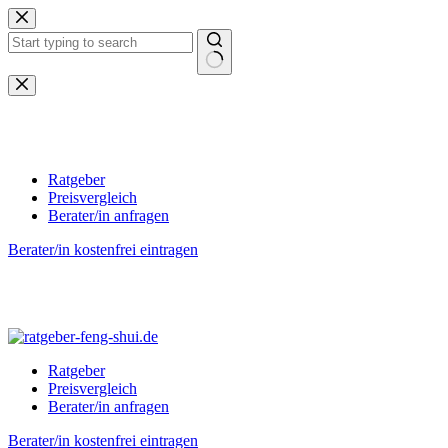
Zum
Inhalt
springen
Keine
Ergebnisse
Ratgeber
Preisvergleich
Berater/in anfragen
Berater/in kostenfrei eintragen
Ratgeber
Preisvergleich
Berater/in anfragen
Berater/in kostenfrei eintragen