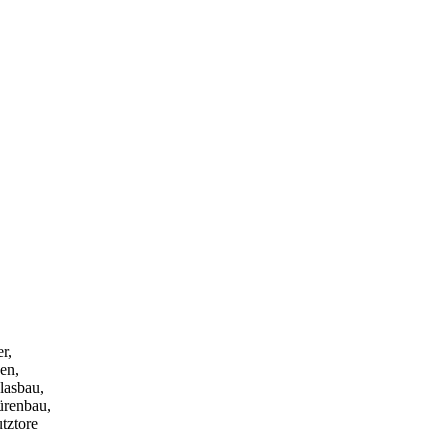
r,
en,
lasbau,
ürenbau,
tztore