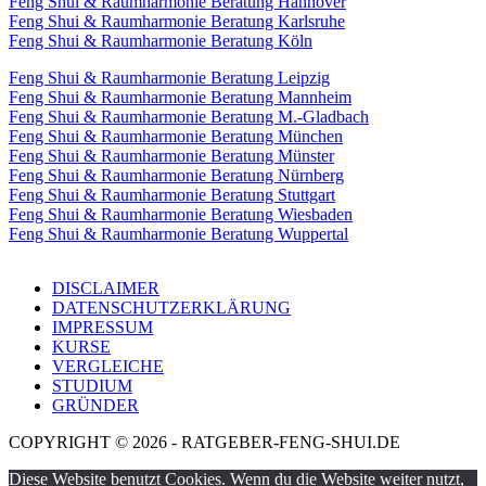
Feng Shui & Raumharmonie Beratung Hannover
Feng Shui & Raumharmonie Beratung Karlsruhe
Feng Shui & Raumharmonie Beratung Köln
Feng Shui & Raumharmonie Beratung Leipzig
Feng Shui & Raumharmonie Beratung Mannheim
Feng Shui & Raumharmonie Beratung M.-Gladbach
Feng Shui & Raumharmonie Beratung München
Feng Shui & Raumharmonie Beratung Münster
Feng Shui & Raumharmonie Beratung Nürnberg
Feng Shui & Raumharmonie Beratung Stuttgart
Feng Shui & Raumharmonie Beratung Wiesbaden
Feng Shui & Raumharmonie Beratung Wuppertal
DISCLAIMER
DATENSCHUTZERKLÄRUNG
IMPRESSUM
KURSE
VERGLEICHE
STUDIUM
GRÜNDER
COPYRIGHT © 2026 - RATGEBER-FENG-SHUI.DE
Diese Website benutzt Cookies. Wenn du die Website weiter nutzt,