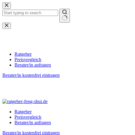
Zum
Inhalt
springen
Keine
Ergebnisse
Ratgeber
Preisvergleich
Berater/in anfragen
Berater/in kostenfrei eintragen
Ratgeber
Preisvergleich
Berater/in anfragen
Berater/in kostenfrei eintragen