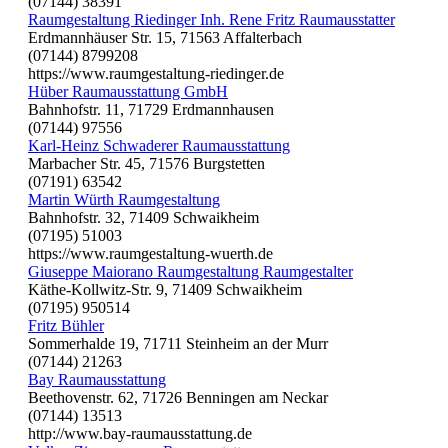
(07144) 38391
Raumgestaltung Riedinger Inh. Rene Fritz Raumausstatter
Erdmannhäuser Str. 15, 71563 Affalterbach
(07144) 8799208
https://www.raumgestaltung-riedinger.de
Hüber Raumausstattung GmbH
Bahnhofstr. 11, 71729 Erdmannhausen
(07144) 97556
Karl-Heinz Schwaderer Raumausstattung
Marbacher Str. 45, 71576 Burgstetten
(07191) 63542
Martin Würth Raumgestaltung
Bahnhofstr. 32, 71409 Schwaikheim
(07195) 51003
https://www.raumgestaltung-wuerth.de
Giuseppe Maiorano Raumgestaltung Raumgestalter
Käthe-Kollwitz-Str. 9, 71409 Schwaikheim
(07195) 950514
Fritz Bühler
Sommerhalde 19, 71711 Steinheim an der Murr
(07144) 21263
Bay Raumausstattung
Beethovenstr. 62, 71726 Benningen am Neckar
(07144) 13513
http://www.bay-raumausstattung.de