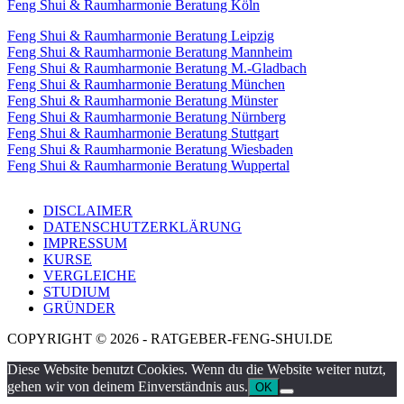
Feng Shui & Raumharmonie Beratung Köln
Feng Shui & Raumharmonie Beratung Leipzig
Feng Shui & Raumharmonie Beratung Mannheim
Feng Shui & Raumharmonie Beratung M.-Gladbach
Feng Shui & Raumharmonie Beratung München
Feng Shui & Raumharmonie Beratung Münster
Feng Shui & Raumharmonie Beratung Nürnberg
Feng Shui & Raumharmonie Beratung Stuttgart
Feng Shui & Raumharmonie Beratung Wiesbaden
Feng Shui & Raumharmonie Beratung Wuppertal
DISCLAIMER
DATENSCHUTZERKLÄRUNG
IMPRESSUM
KURSE
VERGLEICHE
STUDIUM
GRÜNDER
COPYRIGHT © 2026 - RATGEBER-FENG-SHUI.DE
Diese Website benutzt Cookies. Wenn du die Website weiter nutzt,
gehen wir von deinem Einverständnis aus.
OK