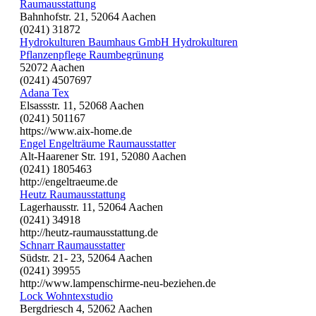
Raumausstattung
Bahnhofstr. 21, 52064 Aachen
(0241) 31872
Hydrokulturen Baumhaus GmbH Hydrokulturen
Pflanzenpflege Raumbegrünung
52072 Aachen
(0241) 4507697
Adana Tex
Elsassstr. 11, 52068 Aachen
(0241) 501167
https://www.aix-home.de
Engel Engelträume Raumausstatter
Alt-Haarener Str. 191, 52080 Aachen
(0241) 1805463
http://engeltraeume.de
Heutz Raumausstattung
Lagerhausstr. 11, 52064 Aachen
(0241) 34918
http://heutz-raumausstattung.de
Schnarr Raumausstatter
Südstr. 21- 23, 52064 Aachen
(0241) 39955
http://www.lampenschirme-neu-beziehen.de
Lock Wohntexstudio
Bergdriesch 4, 52062 Aachen