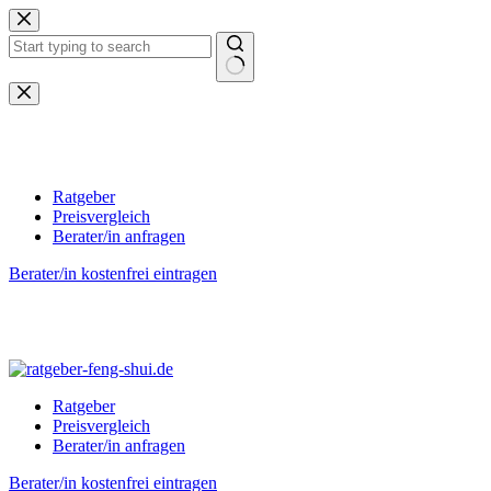
Zum
Inhalt
springen
Keine
Ergebnisse
Ratgeber
Preisvergleich
Berater/in anfragen
Berater/in kostenfrei eintragen
Ratgeber
Preisvergleich
Berater/in anfragen
Berater/in kostenfrei eintragen