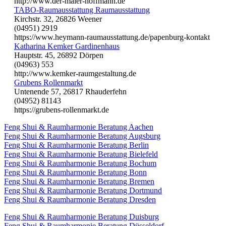
http://www.der-maler-hoffmann.de
TABO-Raumausstattung Raumausstattung
Kirchstr. 32, 26826 Weener
(04951) 2919
https://www.heymann-raumausstattung.de/papenburg-kontakt
Katharina Kemker Gardinenhaus
Hauptstr. 45, 26892 Dörpen
(04963) 553
http://www.kemker-raumgestaltung.de
Grubens Rollenmarkt
Untenende 57, 26817 Rhauderfehn
(04952) 81143
https://grubens-rollenmarkt.de
Feng Shui & Raumharmonie Beratung Aachen
Feng Shui & Raumharmonie Beratung Augsburg
Feng Shui & Raumharmonie Beratung Berlin
Feng Shui & Raumharmonie Beratung Bielefeld
Feng Shui & Raumharmonie Beratung Bochum
Feng Shui & Raumharmonie Beratung Bonn
Feng Shui & Raumharmonie Beratung Bremen
Feng Shui & Raumharmonie Beratung Dortmund
Feng Shui & Raumharmonie Beratung Dresden
Feng Shui & Raumharmonie Beratung Duisburg
Feng Shui & Raumharmonie Beratung Düsseldorf