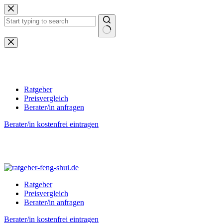
Zum
Inhalt
springen
Keine
Ergebnisse
Ratgeber
Preisvergleich
Berater/in anfragen
Berater/in kostenfrei eintragen
Ratgeber
Preisvergleich
Berater/in anfragen
Berater/in kostenfrei eintragen