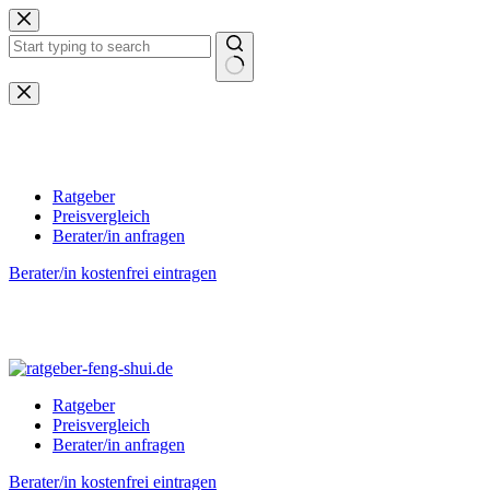
Zum
Inhalt
springen
Keine
Ergebnisse
Ratgeber
Preisvergleich
Berater/in anfragen
Berater/in kostenfrei eintragen
Ratgeber
Preisvergleich
Berater/in anfragen
Berater/in kostenfrei eintragen