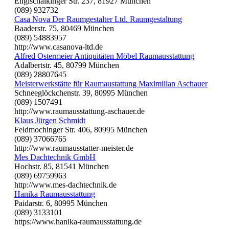
Englschalkinger Str. 237, 81927 München
(089) 932732
Casa Nova Der Raumgestalter Ltd. Raumgestaltung
Baaderstr. 75, 80469 München
(089) 54883957
http://www.casanova-ltd.de
Alfred Ostermeier Antiquitäten Möbel Raumausstattung
Adalbertstr. 45, 80799 München
(089) 28807645
Meisterwerkstätte für Raumaustattung Maximilian Aschauer
Schneeglöckchenstr. 39, 80995 München
(089) 1507491
http://www.raumausstattung-aschauer.de
Klaus Jürgen Schmidt
Feldmochinger Str. 406, 80995 München
(089) 37066765
http://www.raumausstatter-meister.de
Mes Dachtechnik GmbH
Hochstr. 85, 81541 München
(089) 69759963
http://www.mes-dachtechnik.de
Hanika Raumausstattung
Paidarstr. 6, 80995 München
(089) 3133101
https://www.hanika-raumausstattung.de