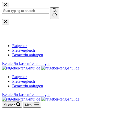
Zum
Inhalt
springen
Keine
Ergebnisse
Ratgeber
Preisvergleich
Berater/in anfragen
Berater/in kostenfrei eintragen
Ratgeber
Preisvergleich
Berater/in anfragen
Berater/in kostenfrei eintragen
Suchen
Menü