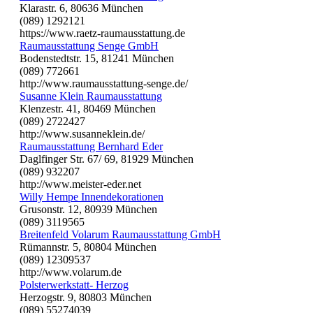
Klarastr. 6, 80636 München
(089) 1292121
https://www.raetz-raumausstattung.de
Raumausstattung Senge GmbH
Bodenstedtstr. 15, 81241 München
(089) 772661
http://www.raumausstattung-senge.de/
Susanne Klein Raumausstattung
Klenzestr. 41, 80469 München
(089) 2722427
http://www.susanneklein.de/
Raumausstattung Bernhard Eder
Daglfinger Str. 67/ 69, 81929 München
(089) 932207
http://www.meister-eder.net
Willy Hempe Innendekorationen
Grusonstr. 12, 80939 München
(089) 3119565
Breitenfeld Volarum Raumausstattung GmbH
Rümannstr. 5, 80804 München
(089) 12309537
http://www.volarum.de
Polsterwerkstatt- Herzog
Herzogstr. 9, 80803 München
(089) 55274039