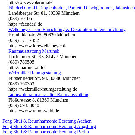
http://www.volarum.de
Fänderl GmbH Teppichboden, Parkett, Duschgardinen, Jalousinen
Landsberger Str. 81, 80339 München
(089) 501061
https://faenderl.de
Wellemeyer Lore Einrichtung & Dekoration Inneneinrichtung
Brunhildenstr. 25, 80639 München
(089) 17117352
https://www.lorewellemeyer.de
Raumausstattung Martinek
Lochhamer Str. 93, 81477 München
(089) 789595
http://martinek.info
Welzmiller Raumgestaltung
Fürstenrieder Str. 94, 80686 München
(089) 560353
https://welzmiller-raumgestaltung.de
raumwahl raumausstatter Raumausstattung
Flößergasse 8, 81369 München
(089) 69333040
https://www.raum-wahl.de
Feng Shui & Raumharmonie Beratung Aachen
Feng Shui & Raumharmonie Beratung Augsburg
Feng Shui & Raumharmonie Beratung Berlin