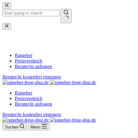
Zum
Inhalt
springen
Keine
Ergebnisse
Ratgeber
Preisvergleich
Berater/in anfragen
Berater/in kostenfrei eintragen
Ratgeber
Preisvergleich
Berater/in anfragen
Berater/in kostenfrei eintragen
Suchen
Menü