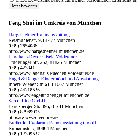
Jetzt bewerten
Feng Shui im Umkreis von München
Hargesheimer Raumausstattung
Reismühlenstr. 9, 81477 München
(089) 7854086
http://www.hargesheimer-muenchen.de
Landhaus-Decor Gisela Volderauer
Truderinger Str. 252, 81825 München
(089) 423841
http://www.landhaus-kuechen-volderauer.de
Engel & Bengel Kindermöbel und Ausstattung
Innere Wiener Str. 61, 81667 München
(089) 44218536
http://www.engelundbengel-muenchen.de
ScreenLine GmbH
Landsberger Str. 396, 81241 München
(089) 82969995
https://www.screenline.net
Breitenfeld Volarum Raumausstattung GmbH
Rümannstr. 5, 80804 München
(089) 12309537