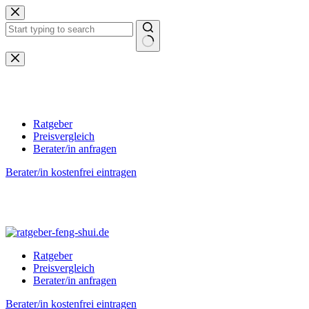
Zum
Inhalt
springen
Keine
Ergebnisse
Ratgeber
Preisvergleich
Berater/in anfragen
Berater/in kostenfrei eintragen
Ratgeber
Preisvergleich
Berater/in anfragen
Berater/in kostenfrei eintragen