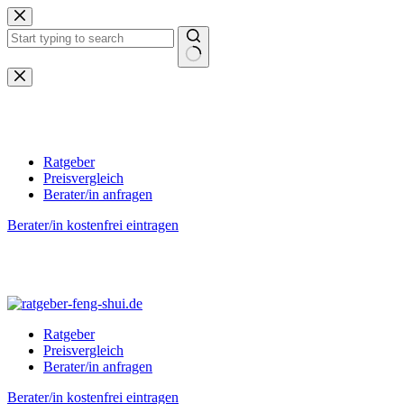
Zum
Inhalt
springen
Keine
Ergebnisse
Ratgeber
Preisvergleich
Berater/in anfragen
Berater/in kostenfrei eintragen
Ratgeber
Preisvergleich
Berater/in anfragen
Berater/in kostenfrei eintragen