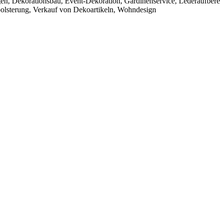
gen, Dekorationsbau, Event-Dekoration, Gardinenservice, Lederaufbere
olsterung, Verkauf von Dekoartikeln, Wohndesign