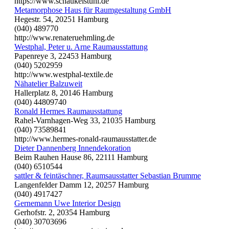
https://www.schaukelstuhl.de
Metamorphose Haus für Raumgestaltung GmbH
Hegestr. 54, 20251 Hamburg
(040) 489770
http://www.renateruehmling.de
Westphal, Peter u. Arne Raumausstattung
Papenreye 3, 22453 Hamburg
(040) 5202959
http://www.westphal-textile.de
Nähatelier Balzuweit
Hallerplatz 8, 20146 Hamburg
(040) 44809740
Ronald Hermes Raumausstattung
Rahel-Varnhagen-Weg 33, 21035 Hamburg
(040) 73589841
http://www.hermes-ronald-raumausstatter.de
Dieter Dannenberg Innendekoration
Beim Rauhen Hause 86, 22111 Hamburg
(040) 6510544
sattler & feintäschner, Raumsausstatter Sebastian Brumme
Langenfelder Damm 12, 20257 Hamburg
(040) 4917427
Gernemann Uwe Interior Design
Gerhofstr. 2, 20354 Hamburg
(040) 30703696