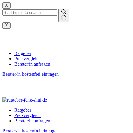
Zum
Inhalt
springen
Keine
Ergebnisse
Ratgeber
Preisvergleich
Berater/in anfragen
Berater/in kostenfrei eintragen
Ratgeber
Preisvergleich
Berater/in anfragen
Berater/in kostenfrei eintragen