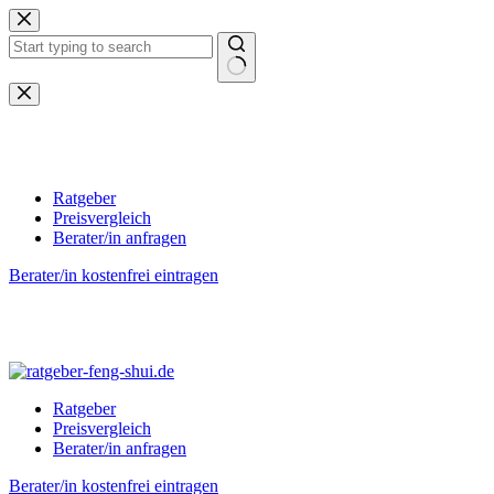
Zum
Inhalt
springen
Keine
Ergebnisse
Ratgeber
Preisvergleich
Berater/in anfragen
Berater/in kostenfrei eintragen
Ratgeber
Preisvergleich
Berater/in anfragen
Berater/in kostenfrei eintragen