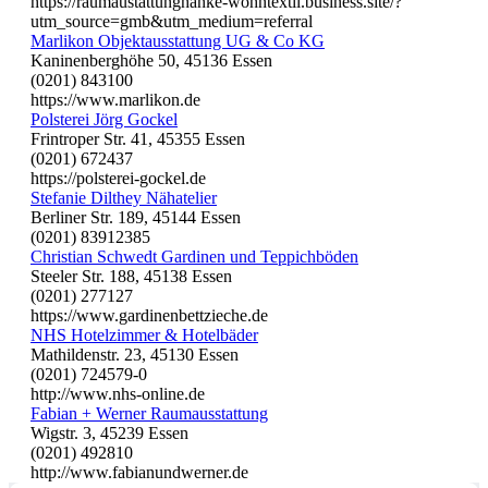
https://raumaustattunghanke-wohntextil.business.site/?
utm_source=gmb&utm_medium=referral
Marlikon Objektausstattung UG & Co KG
Kaninenberghöhe 50, 45136 Essen
(0201) 843100
https://www.marlikon.de
Polsterei Jörg Gockel
Frintroper Str. 41, 45355 Essen
(0201) 672437
https://polsterei-gockel.de
Stefanie Dilthey Nähatelier
Berliner Str. 189, 45144 Essen
(0201) 83912385
Christian Schwedt Gardinen und Teppichböden
Steeler Str. 188, 45138 Essen
(0201) 277127
https://www.gardinenbettzieche.de
NHS Hotelzimmer & Hotelbäder
Mathildenstr. 23, 45130 Essen
(0201) 724579-0
http://www.nhs-online.de
Fabian + Werner Raumausstattung
Wigstr. 3, 45239 Essen
(0201) 492810
http://www.fabianundwerner.de