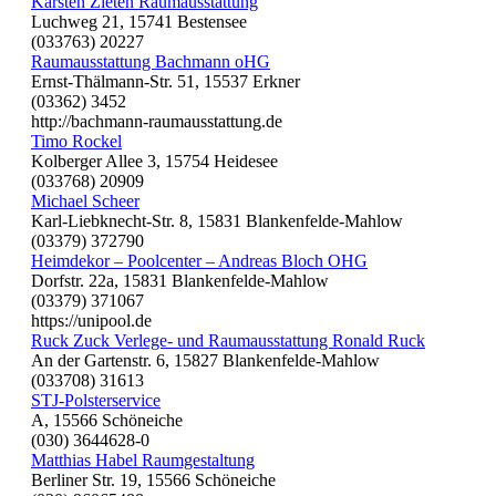
Karsten Zieten Raumausstattung
Luchweg 21, 15741 Bestensee
(033763) 20227
Raumausstattung Bachmann oHG
Ernst-Thälmann-Str. 51, 15537 Erkner
(03362) 3452
http://bachmann-raumausstattung.de
Timo Rockel
Kolberger Allee 3, 15754 Heidesee
(033768) 20909
Michael Scheer
Karl-Liebknecht-Str. 8, 15831 Blankenfelde-Mahlow
(03379) 372790
Heimdekor – Poolcenter – Andreas Bloch OHG
Dorfstr. 22a, 15831 Blankenfelde-Mahlow
(03379) 371067
https://unipool.de
Ruck Zuck Verlege- und Raumausstattung Ronald Ruck
An der Gartenstr. 6, 15827 Blankenfelde-Mahlow
(033708) 31613
STJ-Polsterservice
A, 15566 Schöneiche
(030) 3644628-0
Matthias Habel Raumgestaltung
Berliner Str. 19, 15566 Schöneiche