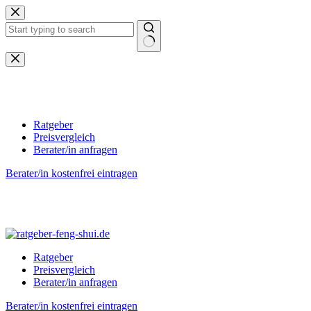
Zum
Inhalt
springen
Keine
Ergebnisse
Ratgeber
Preisvergleich
Berater/in anfragen
Berater/in kostenfrei eintragen
Ratgeber
Preisvergleich
Berater/in anfragen
Berater/in kostenfrei eintragen