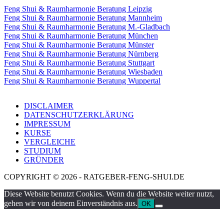
Feng Shui & Raumharmonie Beratung Leipzig
Feng Shui & Raumharmonie Beratung Mannheim
Feng Shui & Raumharmonie Beratung M.-Gladbach
Feng Shui & Raumharmonie Beratung München
Feng Shui & Raumharmonie Beratung Münster
Feng Shui & Raumharmonie Beratung Nürnberg
Feng Shui & Raumharmonie Beratung Stuttgart
Feng Shui & Raumharmonie Beratung Wiesbaden
Feng Shui & Raumharmonie Beratung Wuppertal
DISCLAIMER
DATENSCHUTZERKLÄRUNG
IMPRESSUM
KURSE
VERGLEICHE
STUDIUM
GRÜNDER
COPYRIGHT © 2026 - RATGEBER-FENG-SHUI.DE
Diese Website benutzt Cookies. Wenn du die Website weiter nutzt,
gehen wir von deinem Einverständnis aus.
OK