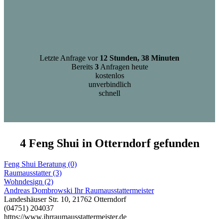
Letzte Anfrage vor
12 Stunden, 38 Minuten
Bereits
3
Anfragen heute
kostenlos
unverbindlich
schnell
4 Feng Shui in Otterndorf gefunden
Feng Shui Beratung (0)
Raumausstatter (3)
Wohndesign (2)
Andreas Dombrowski Ihr Raumausstattermeister
Landeshäuser Str. 10, 21762 Otterndorf
(04751) 204037
https://www.ihrraumausstattermeister.de