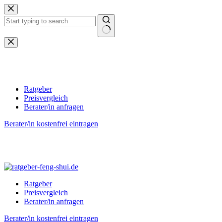
Zum
Inhalt
springen
Keine
Ergebnisse
Ratgeber
Preisvergleich
Berater/in anfragen
Berater/in kostenfrei eintragen
Ratgeber
Preisvergleich
Berater/in anfragen
Berater/in kostenfrei eintragen