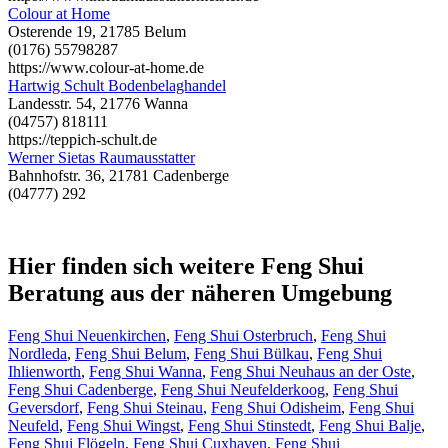
Colour at Home
Osterende 19, 21785 Belum
(0176) 55798287
https://www.colour-at-home.de
Hartwig Schult Bodenbelaghandel
Landesstr. 54, 21776 Wanna
(04757) 818111
https://teppich-schult.de
Werner Sietas Raumausstatter
Bahnhofstr. 36, 21781 Cadenberge
(04777) 292
Hier finden sich weitere Feng Shui
Beratung aus der näheren Umgebung
Feng Shui Neuenkirchen
,
Feng Shui Osterbruch
,
Feng Shui
Nordleda
,
Feng Shui Belum
,
Feng Shui Bülkau
,
Feng Shui
Ihlienworth
,
Feng Shui Wanna
,
Feng Shui Neuhaus an der Oste
,
Feng Shui Cadenberge
,
Feng Shui Neufelderkoog
,
Feng Shui
Geversdorf
,
Feng Shui Steinau
,
Feng Shui Odisheim
,
Feng Shui
Neufeld
,
Feng Shui Wingst
,
Feng Shui Stinstedt
,
Feng Shui Balje
,
Feng Shui Flögeln
,
Feng Shui Cuxhaven
,
Feng Shui