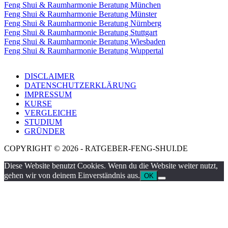
Feng Shui & Raumharmonie Beratung München
Feng Shui & Raumharmonie Beratung Münster
Feng Shui & Raumharmonie Beratung Nürnberg
Feng Shui & Raumharmonie Beratung Stuttgart
Feng Shui & Raumharmonie Beratung Wiesbaden
Feng Shui & Raumharmonie Beratung Wuppertal
DISCLAIMER
DATENSCHUTZERKLÄRUNG
IMPRESSUM
KURSE
VERGLEICHE
STUDIUM
GRÜNDER
COPYRIGHT © 2026 - RATGEBER-FENG-SHUI.DE
Diese Website benutzt Cookies. Wenn du die Website weiter nutzt,
gehen wir von deinem Einverständnis aus.
OK