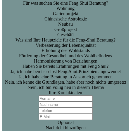
Für was suchen Sie eine Feng Shui Beratung?
Wohnung
Gartenprojekt
Chinesische Astrologie
Neubau
Großprojekt
Geschäft
Was sind Ihre Hauptziele für die Feng-Shui Beratung?
Verbesserung der Lebensqualität
Erhöhung des Wohlstands
Förderung der Gesundheit und des Wohlbefindens
Harmonisierung von Beziehungen
Haben Sie bereits Erfahrungen mit Feng Shui?
Ja, ich habe bereits selbst Feng-Shui-Prinzipien angewendet
Ja, ich habe eine Beratung in Anspruch genommen
Nein, ich kenne die Grundlagen, habe aber noch nichts umgesetzt
Nein, ich bin völlig neu in diesem Thema
Ihre Kontaktdaten
Optional
Nachricht hinzufügen